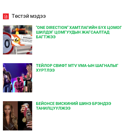
Төстэй мэдээ
"ONE DIRECTION" ХАМТЛАГИЙН БҮХ ЦОМОГ
ШИЛДЭГ ЦОМГУУДЫН ЖАГСААЛТАД
БАГТЖЭЭ
ТЕЙЛОР СВИФТ MTV VMA-ЫН ШАГНАЛЫГ
ХҮРТЛЭЭ
БЕЙОНСЕ ВИСКИНИЙ ШИНЭ БРЭНДЭЭ
ТАНИЛЦУУЛЖЭЭ