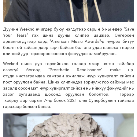
Дуучин Weeknd өчигдөр буюу нэгдүгээр сарын 6-ны өдөр "Save
Your Tears" гэх шинэ дууны клипээ цацжээ. Өнгөрсөн
арваннэгдүгээр сард "American Music Awards"-д нүүрээ битүү
боолттой тайзан дээр гарч байсан бол энэ удаа шинэхэн видео
клипний дүр төрхөөрөө сонсогч фэнүүдээ алмайруулав.
Weeknd шинэ дүр төрхийнхөө талаар ямар нэгэн тайлбар
өгөөгүй бөгөөд "Prosthetic Renaissance" make up
студи инстаграмдаа хамтран ажиллаж нүүр хувиргалт хийсэн
пост оруулсан байна. Шинэ клипиндээ зориулж гоо сайхны мэс
засалд орсон мэт нүүр хувиргалт хийсэн нь ийнхүү фэнүүдийг нь
хэсэг хугацаанд шоконд оруулсан бололтой. Тэрээр
хоёрдугаар сарын 7-нд болох 2021 оны Супербоулын тайзнаа
гарахаар болсон билээ.