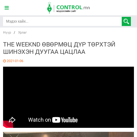
Нүүр
/
Урлаг
THE WEEKND ӨВӨРМӨЦ ДҮР ТӨРХТЭЙ
ШИНЭХЭН ДУУГАА ЦАЦЛАА
2021-01-06