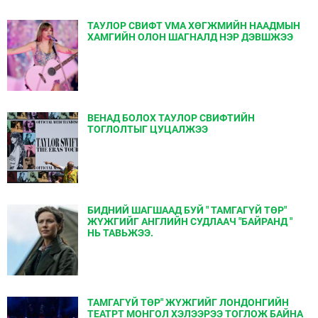
ТАУЛОР СВИФТ VMA ХӨГЖМИЙН НААДМЫН
ХАМГИЙН ОЛОН ШАГНАЛД НЭР ДЭВШЖЭЭ
ВЕНАД БОЛОХ ТАУЛОР СВИФТИЙН
ТОГЛОЛТЫГ ЦУЦАЛЖЭЭ
БИДНИЙ ШАГШААД БУЙ " ТАМГАГҮЙ ТӨР"
ЖҮЖГИЙГ АНГЛИЙН СУДЛААЧ "БАЙРАНД "
НЬ ТАВЬЖЭЭ.
ТАМГАГҮЙ ТӨР" ЖҮЖГИЙГ ЛОНДОНГИЙН
ТЕАТРТ МОНГОЛ ХЭЛЭЭРЭЭ ТОГЛОЖ БАЙНА