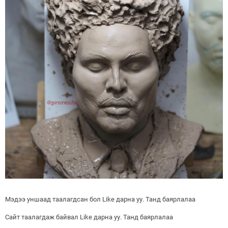
Мэдээ уншаад таалагдсан бол Like дарна уу. Танд баярлалаа
Сайт таалагдаж байвал Like дарна уу. Танд баярлалаа