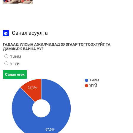
Санал асуулга
ГАДААД УЛСЫН АЖИЛЧИДАД ХЯЗГААР ТОГТООХГҮЙГ ТА
ДЭМЖИЖ БАЙНА УУ?
ТИЙМ
ҮГҮЙ
Санал өгөх
ТИЙМ
ҮГҮЙ
12.5%
87.5%