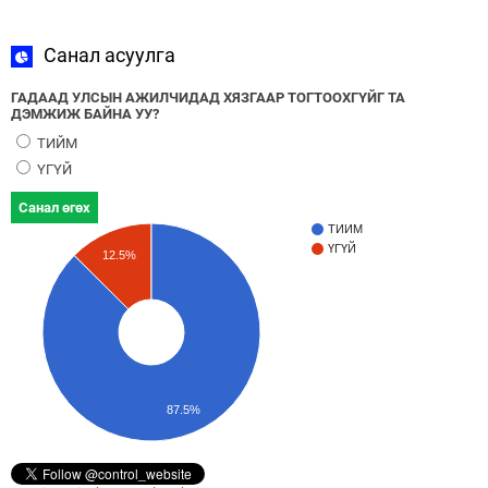
Санал асуулга
ГАДААД УЛСЫН АЖИЛЧИДАД ХЯЗГААР ТОГТООХГҮЙГ ТА
ДЭМЖИЖ БАЙНА УУ?
ТИЙМ
ҮГҮЙ
Санал өгөх
ТИЙМ
ҮГҮЙ
12.5%
87.5%