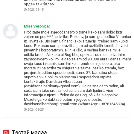
эрдэмтэн билээ.
2023-03-15
Miss Veronica:
Pročitajte moje svjedočanstvo o tome kako sam dobio brzi
zajam od pou****ne tvrtke. Pozdrav, ja sam gospođica Veronica
iz Hrvatske. Bio sam u financijskoj situaciji i trebao sam kupiti
kuću. Pokušao sam potražiti zajam od različitih kreditnih tvrtki,
privatnih i korporativnih, ali nije išlo, a većina banaka mi je
odbila kredit. Ali kako bi Bog htio, upoznali su me s privatnim
zajmodavcem koji mi je dao zajam od 90.000 eura i danas imam
svoju kuću i vlasnik sam tvrtke i trenutno mi je dobro, ako
morate ići na tvrtka za osiguranje zajma. bez kolaterala, bez
provjere kreditne sposobnosti, samo 3% kamatna stopa i
supotpisnik s boljim planovima i rasporedom otplate,
kontaktirajte Davidson Albert Loan
(davidsonalbertloan@gmail.com). On ne zna da to radim, ali
sada sam tako sretna i odlučila sam dati ljudima više
informacija o njemu i želim da ga Bog još više blagoslovi.
Možete ga kontaktirati putem njegove e-pošte.
davidsonalbertloan@gmail.com {WhatsApp: +38761545894}
2024-01-25
Төстэй мэдээ