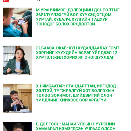
М.УРАНЧИМЭГ: ДЭЛГЭЦИЙН ДОНТОЛТЫГ
ЭМЧЛҮҮЛЭХГҮЙ БОЛ ХҮҮХЭД ОГЦОМ
УУРТАЙ, ХУДАЛЧ, ХУЛГАЙЧ, ГАДУУР
ТЭНЭДЭГ БОЛОХ ЭРСДЭЛТЭЙ
Ж.БААСАНЖАВ: ХҮН ХУДАЛДААЛАХ ГЭМТ
ХЭРГИЙГ ХҮҮХДИЙН ЭСРЭГ ҮЙЛДВЭЛ 12
ХҮРТЭЛ ЖИЛ ХОРИХ ЯЛ ОНОГДУУЛДАГ
Х.НЯМБААТАР: СТАНДАРТТАЙ, ИРГЭДЭД
ЭЭЛТЭЙ, ТҮГЖРЭЛГҮЙ ХОТ БОЛГОХЫН
ТӨЛӨӨ ЗОРИМОГ, ШИЙДЭМГИЙ ОЛОН
ҮЙЛДЛИЙГ ХИЙХЭЭС ӨӨР АРГАГҮЙ
Б.ДӨЛГӨӨН: МАНАЙ УЛСЫН НҮҮРСНИЙ
ХАМААРАЛ НЭМЭГДСЭН УЧРААС ОЛСОН