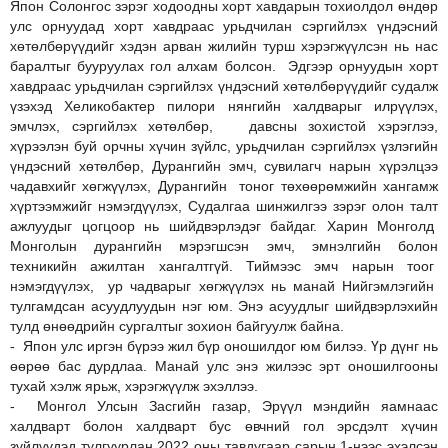
Япон Солонгос зэрэг ходоодны хорт хавдарын тохиолдол өндөр
улс орнуудад хорт хавдраас урьдчилан сэргийлэх үндэсний
хөтөлбөрүүдийг хэдэн арван жилийн турш хэрэгжүүлсэн нь нас
баралтыг бууруулах гол алхам болсон. Эдгээр орнуудын хорт
хавдраас урьдчилан сэргийлэх үндэсний хөтөлбөрүүдийг судалж
үзэхэд Хеликобактер пилори нянгийн халдварыг илрүүлэх,
эмчлэх, сэргийлэх хөтөлбөр, давсны зохистой хэрэглээ,
хүрээлэн буй орчны хүчин зүйлс, урьдчилан сэргийлэх үзлэгийн
үндэсний хөтөлбөр, Дурангийн эмч, сувилагч нарын хүрэлцээ
чадавхийг хөгжүүлэх, Дурангийн тоног төхөөрөмжийн хангамж
хүртээмжийг нэмэгдүүлэх, Судалгаа шинжилгээ зэрэг олон талт
ажлуудыг цогцоор нь шийдвэрлэдэг байдаг. Харин Монголд
Монголын дурангийн мэрэгшсэн эмч, эмнэлгийн болон
техникийн ажилтан хангалтгүй. Тиймээс эмч нарын тоог
нэмэгдүүлэх, ур чадварыг хөгжүүлэх нь манай Нийгэмлэгийн
тулгамдсан асуудлуудын нэг юм. Энэ асуудлыг шийдвэрлэхийн
тулд өнөөдрийн сургалтыг зохион байгуулж байна.
- Япон улс иргэн бүрээ жил бүр оношилдог юм билээ. Үр дүнг нь
өөрөө бас дурдлаа. Манай улс энэ жилээс эрт оношилгооны
тухай хэлж ярьж, хэрэгжүүлж эхэллээ.
- Монгол Улсын Засгийн газар, Эрүүл мэндийн яамнаас
халдварт болон халдварт бус өвчний гол эрсдэлт хүчин
зүйлүүдэд тулгуурлан 2022 оны тавдугаар сарын 1-нээс эхэлсэн