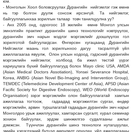
юм.
- Монголын Хоол боловсруулах Дурангийн нийгэмлэг гэж өмнө
нь тэр болгон дуулж сонсож ирсэнгүй. Та нийгэмлэг,
байгууллагынхаа зорилгын талаар товч танилцуулна уу?
- Анх 2005 онд, одоогоос 18 жилийн өмнө Монгол улсын
эмнэлгийн практикт дурангийн шинэ технологийг нэвтрүүлэх,
дурангийн эмч нарын мэдлэг мэргэжлийг дээшлүүлэх гол
зорилготой байгуулагдсан. Өнгөрсөн хугацаанд Дурангийн
Нийгэмлэг маань гол зорилгынхоо дагуу тасралтгүй үйл
ажиллагаагаа явуулж, Олон улсын ходоод, гэдэсний дурангийн
мэргэжлийн нийгэмлэг, холбоод ба ижил төстэй үүрэг
хариуцлага бүхий байгууллагууд болох Mayo clinic USA, AMDA
(Asian Medical Doctors Assotiation), Yonsei Severance Hospital,
Korea, ANBIG (Asian Novel Bio-Imaging and Intervention Group),
TEMDEC (Telemedicine Development Center of Asia), APSD (Asian
Facific Society for Digestive Endoscopy), WEO (World Endoscopy
Organisation) зэрэг мэргэжлийн олон байгууллагатай хамтын
ажиллагаа тогтоож, гадаадад мэргэжилтэн сургах, өндөр
мэргэжлийн, арвин туршлагатай гадаадын дурангийн эмч нарыг
Монголдоо урьж ажиллуулах, хамтарсан сургалт, хурал семинар
зохион байгуулах, эрдэм шинжилгээ судалгааны ажлыг
дэмжсэн. Түүнчлэн дурангийн шинэ технологи нутагшуулах,
эмийн хэрэглээний бүтцэд өөрчлөлт оруулах, үйл ажиллагааны