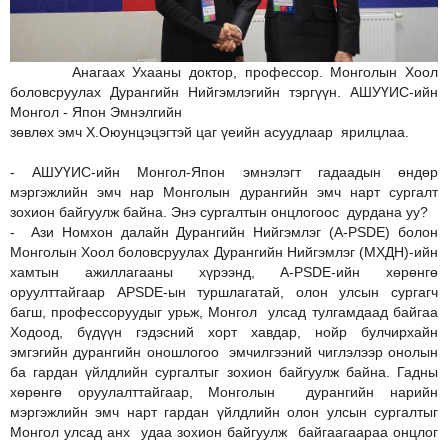
Анагаах Ухааны доктор, профессор. Монголын Хоол
боловсруулах Дурангийн Нийгэмлэгийн тэргүүн. АШУҮИС-ийн
Монгол - Япон Эмнэлгийн
зөвлөх эмч Х.Оюунцэцэгтэй цаг үеийн асуудлаар ярилцлаа.
- АШУҮИС-ийн Монгол-Япон эмнэлэгт гадаадын өндөр
мэргэжлийн эмч нар Монголын дурангийн эмч нарт сургалт
зохион байгуулж байна. Энэ сургалтын онцлогоос дурдана уу?
- Ази Номхон далайн Дурангийн Нийгэмлэг (А-PSDE) болон
Монголын Хоол боловсруулах Дурангийн Нийгэмлэг (МХДН)-ийн
хамтын ажиллагааны хүрээнд, А-PSDE-ийн хөрөнгө
оруулттайгаар APSDE-ын туршлагатай, олон улсын сургагч
багш, профессоруудыг урьж, Монгол улсад тулгамдаад байгаа
Ходоод, бүдүүн гэдэсний хорт хавдар, нойр булчирхайн
эмгэгийн дурангийн оношлогоо эмчилгээний чиглэлээр онолын
ба гардан үйлдлийн сургалтыг зохион байгуулж байна. Гадны
хөрөнгө оруулалттайгаар, Монголын дурангийн нарийн
мэргэжлийн эмч нарт гардан үйлдлийн олон улсын сургалтыг
Монгол улсад анх удаа зохион байгуулж байгаагаараа онцлог