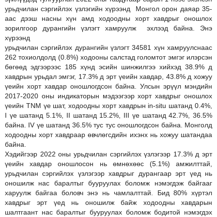
урьдчилан сэргийлэх үзлэгийн хүрээнд Монгол орон даяар 35-
аас дээш насны хүн амд ходоодны хорт хавдрыг оношлох
зорилгоор дурангийн үзлэгт хамруулж эхлээд байна. Энэ
хүрээнд
урьдчилан сэргийлэх дурангийн үзлэгт 34581 хүн хамруулснаас
262 тохиолдолд (0.8%) ходооны салстад голомтот эмгэг илэрсэн
бөгөөд эдгээрээс 185 хүнд эсийн шинжилгээ хийхэд 38.9% д
хавдрын урьдал эмгэг, 17.3% д эрт үеийн хавдар, 43.8% д хожуу
үеийн хорт хавдар оношлогдсон байна. Улсын эрүүл мэндийн
2017-2020 оны индикаторын мэдээгээр хорт хавдрыг оношлох
үеийн TNM үе шат, ходоодны хорт хавдрын in-situ шатанд 0.4%,
I үе шатанд 5.1%, II шатанд 15.2%, III үе шатанд 42.7%, 36.5%
байна. IV үе шатанд 36.5% тус тус оношлогдсон байна. Монголд
ходоодны хорт хавдраар өвчлөгсдийн ихэнх нь хожуу шатандаа
байна.
Хэдийгээр 2022 оны урьдчилан сэргийлэх үзлэгээр 17.3% д эрт
үеийн хавдар оношлосон нь өмнөхөөс (5.1%) амжилттай,
урьдчилан сэргийлэх үзлэгээр хавдрыг дурангаар эрт үед нь
оношилж нас баралтыг бууруулах боломж нэмэгдэж байгааг
харуулж байгаа боловч энэ нь чамлалттай. Бид 80% хүртэл
хавдрыг эрт үед нь оношилж байж ходоодны хавдарын
шалтгаант нас баралтыг бууруулах боломж бодитой нэмэгдэх