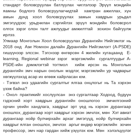
стандарт боловсруулан батлуулах чиглэлээр Эрүүл мэндийн
яамны бодлого боловсруулагчидтай хамтран ажиллах, хүн
амын дунд хоол боловсруулах замын хавдрын урьдал
эмгэгүүдээс урьдчилан сэргийлэх эрүүл мэндийн боловсрол
олгох зэрэг олон талт ажлуудыг амжилттай зохион байгуулж
ирлээ.
Улмаар Монголын Хоол боловсруулах Дурангийн Нийгэмлэг нь
2018 онд Ази Номхон далайн Дурангийн Нийгэмлэгт (А-PSDE)
гишүүнээр элссэн. Тэгснээр өнгөрсөн 4 жилийн хугацаанд E-
learning, Regional webinar зэрэг мэргэжлийн сургалтуудыг А-
PSDE-ийн дэмжлэгтэй тогтмол хийж ирсэн нь Монголын
дурангийн эмч нарын онолын мэдлэг, мэргэжлийн ур чадварыг
хөгжүүлэхэд асар их өгөөж хайрласан юм.
- Тэгвэл энэ удаагийн сургалтыг ялгаа онцлогыг нь Та хэрхэн
үзэж байна?
- Онол- практикийг хослуулсан энэ сургалтаар Ходоод, бүдүүн
гэдэсний хорт хавдрын дурангийн оношлогоо эмчилгээний
орчин үеийн хандлага, хавдрыг эрт үед нь хэрхэн дурангаар
оношлох, дурангаар хорт хавдрыг хэрхэн эмчлэх, мөн Хэт авиат
дурангаар нойр булчирхайн архаг эмгэгүүд, нойр булчирхайн
хавдрыг ялган оношлох, эмчлэх аргыг өндөр мэргэжлийн зочин
профессор, эмч нар гардан хийж үзүүлэх юм. Мөн хэлэлцүүлэг