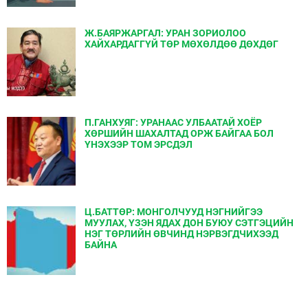
Ж.БАЯРЖАРГАЛ: УРАН ЗОРИОЛОО
ХАЙХАРДАГГҮЙ ТӨР МӨХӨЛДӨӨ ДӨХДӨГ
П.ГАНХУЯГ: УРАНААС УЛБААТАЙ ХОЁР
ХӨРШИЙН ШАХАЛТАД ОРЖ БАЙГАА БОЛ
ҮНЭХЭЭР ТОМ ЭРСДЭЛ
Ц.БАТТӨР: МОНГОЛЧУУД НЭГНИЙГЭЭ
МУУЛАХ, ҮЗЭН ЯДАХ ДОН БУЮУ СЭТГЭЦИЙН
НЭГ ТӨРЛИЙН ӨВЧИНД НЭРВЭГДЧИХЭЭД
БАЙНА