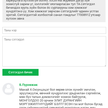
хариуцлага хүлээхгүй болно. ХХЗХ-ны журмын дагуу зүй
зохисгүй зарим үг, хэллэгийг хязгаарласан тул ТА сэтгэгдэл
бичихдээ хууль зүйн болон ёс суртахууны хэм хэмжээг
хүндэтгэнэ үү. Хэм хэмжээг зөрчсөн сэтгэгдлийг админ устгах
эрхтэй. Сэтгэгдэлтэй холбоотой санал гомдлыг 77008912 утсаар
хүлээн авна
Б.Пүрэвжав:
Манай Х.Оюунцэцэг бол өөрөө олон хүнийг эмчлэн,
эрүүлжүүлж, өвчний хүндрэлээс урьдчилан сэргийлж,
мөн бүх талын дэмжлэгийг зохион байгуулж,
МОНГОЛДОО 20 орчим ЭЛИТ ДУРАНГИЙН
МЭРГЭЖИЛТНҮҮДИЙГ БЭЛТГЭСЭН гэх мэт болон бусад
олон гайхамшигтай гавьяатай монголын нэгэн эмч