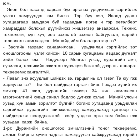
юм.
- Япон бол насанд харсан бүх иргэнээ урьдчилсан сэргийлэх
үзлэгт хамруулдаг юм билээ. Тэр бүү хэл, Японд удаан
хугацаагаар амьдарч буй гадаадын иргэд ч тэр хөтөлбөрт
хамрагддаг болохыг дүүгийнхээ жишээгээр анзаарсан. Техник,
технологи, хүн хүч, зөв зохистой зохион байгуулалт, нарийн
төлөвлөлт ажиглагдсан. Манайд ийм бололцоо хэр вэ?
- Засгийн газраас санаачилсан, урьдчилан сэргийлэх эрт
оношлогооны үзлэг хийсэн 10 сарын хугацааны явцаас дүгнэлт
хийж болох юм. Нэгдүгээрт Монгол улсад дурангийн эмч,
сувилагч, техникийн ажилтан хүрэлцээ багатай, дээр нь аппарат
төхөөрөмж хангалтгүй.
- Яавал энэ асуудлыг шийдэх вэ, гарцыг нь ол гэвэл Та юу гэж
хариулах вэ? - Би бол шийдвэр гаргагч биш. Гэхдээ хүний их
эмчээр 41 жил, дурангийн эмчээр 34 жил ажилласан
мэргэжилтний хувьд санал бодлоо дүгнэж хэлье. Манай улсын
хувьд хүн амын зорилтот бүлгийг богино хугацаанд урьдчилан
сэргийлэх дурангийн шинжилгээнд хамруулахад цогцоор нь
шийдвэрлэх шаардлагатай хоёр үндсэн арга зам байна гэж
хувьдаа харж байна.
1-рт, Дурангийн оношлогоо эмчилгээний тоног төхөөрөмж,
ажлын байрны хүчин чадлыг нэмэгдүүлэн сайжруулахад төрийн