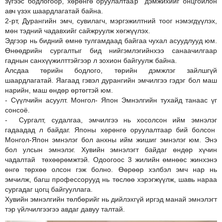
зүгээс бодлогоор, хөрөнгө оруулалтаар дэмжихийг онцгойлон
авч үзэх шаардлагатай байна.
2-рт, Дурангийн эмч, сувилагч, мэргэжилтний тоог нэмэгдүүлэх,
мөн тэдний чадавхийг сайжруулж хөгжүүлэх.
Эдгээр нь бидний өмнө тулгамдаад байгаа чухал асуудлууд юм.
Өнөөдрийн сургалтыг бид нийгэмлэгийнхээ санаачилгаар
гаднын санхүүжилттэйгээр л зохион байгуулж байна.
Алсдаа төрийн бодлого, төрийн дэмжлэг зайлшгүй
шаардлагатай. Яагаад гэвэл дурангийн эмчилгээ гэдэг бол маш
нарийн, маш өндөр өртөгтэй юм.
- Сүүлчийн асуулт. Монгол- Япон Эмнэлгийн тухайд танаас үг
сонсоё.
- Сургалт, судалгаа, эмчилгээ нь хосолсон ийм эмнэлэг
гадаадад л байдаг. Японы хөрөнгө оруулалтаар бий болсон
Монгол-Япон эмнэлэг бол анхны ийм жишиг эмнэлэг юм. Энэ
бол улсын эмнэлэг. Хувийн эмнэлэгт байдаг өндөр хүчин
чадалтай төхөөрөмжтэй. Одоогоос 3 жилийн өмнөөс жинхэнэ
өнгө төрхөө олсон гэж болно. Өөрөөр хэлбэл эмч нар нь
эмчилж, багш профессорууд нь төслөө хэрэгжүүлж, шавь нараа
сургадаг цогц байгууллага.
Хувийн эмнэлгийн төлбөрийг нь дийлэхгүй иргэд манай эмнэлэгт
тэр үйлчилгээгээ авдаг давуу талтай.