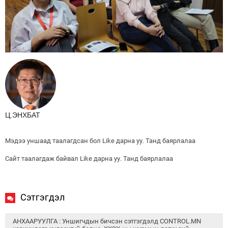
Ц.ЭНХБАТ
Мэдээ уншаад таалагдсан бол Like дарна уу. Танд баярлалаа
Сайт таалагдаж байвал Like дарна уу. Танд баярлалаа
Сэтгэгдэл
АНХААРУУЛГА : Уншигчдын бичсэн сэтгэгдэлд CONTROL.MN