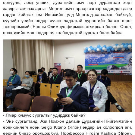
өрнүүлж, лекц унших, дурангийн эмч нарт дурангаар хорт
хавдрыг эмчлэх аргыг Монгол эмч нараар загвар ходоодон дээр
гардан хийлгэх юм. Ингэхийн тулд Монголд хараахан байхгүй,
сүүлийн үеийн өндөр хүчин чадалтай дурангийн багаж тоног
төхөөрөмжийг Японы Олимпус фирмээс авчирсан болно. Онол,
практикийн маш өндөр ач холбогдолтой сургалт болж байна.
- Ямар хүмүүс сургалтыг удирдаж байна?
- Энэ сургалтанд Ази Номхон далайн Дурангийн Нийгэмлэгийн
ерөнхийлөгч ноён Seigo Kitano (Япон) өндөр ач холбогдол өгч,
өөрийн биеэр оролцож буй. Профессор Hiroshi Kashida (Япон),