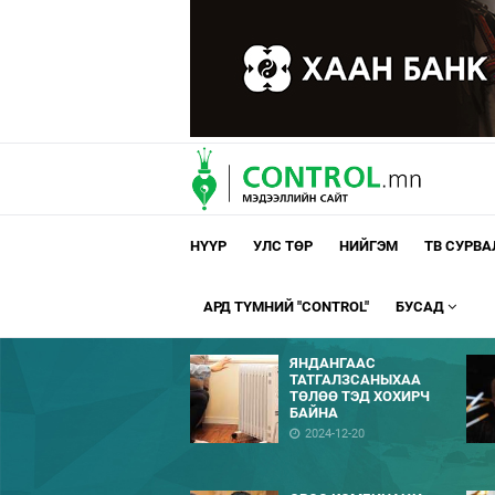
НҮҮР
УЛС ТӨР
НИЙГЭМ
ТВ СУРВ
АРД ТҮМНИЙ "CONTROL"
БУСАД
ЯНДАНГААС
ТАТГАЛЗСАНЫХАА
ТӨЛӨӨ ТЭД ХОХИРЧ
БАЙНА
2024-12-20