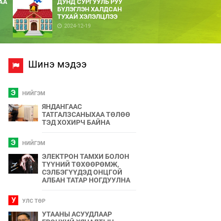
АА
ДУНД СУРГУУЛЬ РУУ
БҮЛЭГЛЭН ХАЛДСАН
ТУХАЙ ХЭЛЭЛЦЛЭЭ
2024-12-19
Шинэ мэдээ
Э
НИЙГЭМ
ЯНДАНГААС
ТАТГАЛЗСАНЫХАА ТӨЛӨӨ
ТЭД ХОХИРЧ БАЙНА
Э
НИЙГЭМ
ЭЛЕКТРОН ТАМХИ БОЛОН
ТҮҮНИЙ ТӨХӨӨРӨМЖ,
СЭЛБЭГҮҮДЭД ОНЦГОЙ
АЛБАН ТАТАР НОГДУУЛНА
У
УЛС ТӨР
УТААНЫ АСУУДЛААР