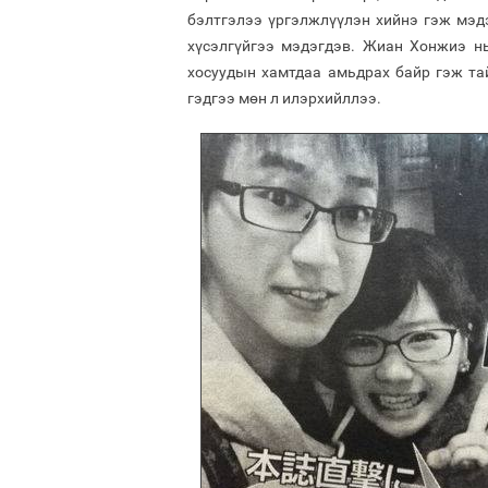
бэлтгэлээ үргэлжлүүлэн хийнэ гэж мэд
хүсэлгүйгээ мэдэгдэв. Жиан Хонжиэ н
хосуудын хамтдаа амьдрах байр гэж та
гэдгээ мөн л илэрхийллээ.