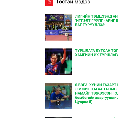
Төстэй мэдээ
ЛИГИЙН ТЭМЦЭЭНД АН
"ИТГЭЛТ ГРУПП- АРИГ 
БАГ ТҮРҮҮЛЛЭЭ
ТУРШЛАГА ДУТСАН ТО
ХАМГИЙН ИХ ТУРШЛАГ
Я.БЭГЗ: ХҮНИЙ ГАЗАРТ
ЖИЖИГ ЦАГААН БӨМБ
НАМАЙГ ТЭЖЭЭСЭН ( О
бөмбөгийн аваргуудын
Цуврал 5)