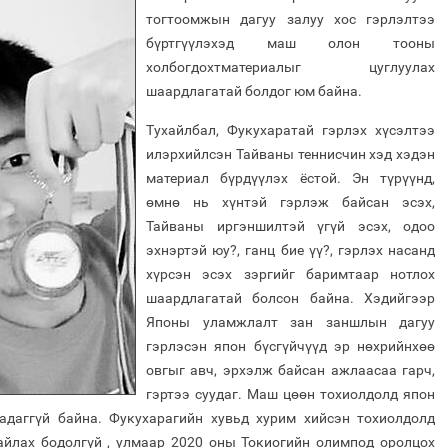
тогтоомжын дагуу залуу хос гэрлэлтээ
бүртгүүлэхэд маш олон тооны
холбогдохтматериалыг цуглуулах
шаардлагатай болдог юм байна.
Тухайлбал, Фукухаратай гэрлэх хүсэлтээ
илэрхийлсэн Тайваны теннисчин хэд хэдэн
материал бүрдүүлэх ёстой. Эн түрүүнд,
өмнө нь хүнтэй гэрлэж байсан эсэх,
Тайваны иргэншилтэй үгүй эсэх, одоо
эхнэртэй юу?, ганц бие үү?, гэрлэх насанд
хүрсэн эсэх зэргийг баримтаар нотлох
шаардлагатай болсон байна. Хэдийгээр
Японы уламжлалт зан заншлын дагуу
гэрлэсэн япон бүсгүйчүүд эр нөхрийнхөө
овгыг авч, эрхэлж байсан ажлаасаа гарч,
гэртээ суудаг. Маш цөөн тохиолдолд япон
адаггүй байна. Фукухарагийн хувьд хурим хийсэн тохиолдолд
тайлах бодолгүй , улмаар 2020 оны Токиогийн олимпод оролцох