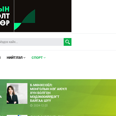
Л
НИЙТЛЭЛ
СПОРТ
Б.МӨНХСОЁЛ:
МОНГОЛЫН НЭГ АЮУЛ
ХҮН БОЛГОН
А
МЭДЭМХИЙРДЭГТ
БАЙГАА ШҮҮ
2024-12-20