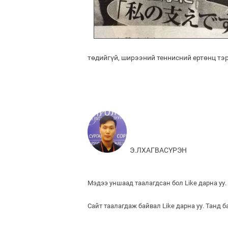
төдийгүй, ширээний теннисний ертөнц тэ
Э.ЛХАГВАСҮРЭН
Мэдээ уншаад таалагдсан бол Like дарна уу.
Сайт таалагдаж байвал Like дарна уу. Танд 