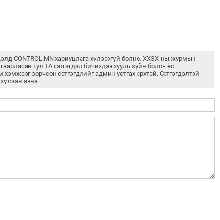
дэлд CONTROL.MN хариуцлага хүлээхгүй болно. ХХЗХ-ны журмын
згаарласан тул ТА сэтгэгдэл бичихдээ хууль зүйн болон ёс
м хэмжээг зөрчсөн сэтгэгдлийг админ устгах эрхтэй. Сэтгэгдэлтэй
 хүлээн авна