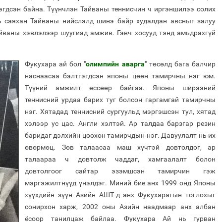
эгдсэн байна. Түүнчлэн Тайваны теннисчин ч иргэншилээ солих
ь саяхан Тайваны нийслэлд шинэ байр худалдан авсныг залуу
йваны хэвлэлээр шуугиад амжив. Гэвч хосууд тэнд амьдрахгүй
Фукухара ай бол "
олимпийн аварга
" төсөлд бага балчир
наснаасаа бэлтгэгдсэн японы цөөн тамирчны нэг юм.
Түүний амжилт өссөөр байгаа. Японы ширээний
теннисний урдаа барих туг болсон гаргамгай тамирчны
нэг. Хятадад теннисний сургуульд мэргэшсэн тул, хятад
хэлээр ус цас. Англи хэлтэй. Ар талдаа барзгар резин
баридаг дэлхийн цөөхөн тамирчдын нэг. Давуулалт нь их
өвөрмөц. Зөв талаасаа маш хүчтэй довтолдог, ар
талаараа ч довтолж чаддаг, хамгаалалт болон
довтолгоог сайтар эзэмшсэн тамирчин гэж
мэргэжилтнүүд үнэлдэг. Миний бие анх 1999 онд Японы
хүүхдийн зүүн Азийн АШТ-д анх Фукухарагын тоглохыг
сонирхон харж, 2002 оны Азийн наадмаар анх албан
ёсоор танилцаж байлаа. Фукухара Ай нь гурван