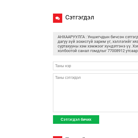
Сэтгэгдэл
АНХААРУУЛГА : Уншигчдын бичсэн сэтгэг
дагуу зүй зохисгүй зарим үг, хэллэгийг хя
суртахууны хэм хэмжээг хүндэтгэнэ үү. Хэ
холбоотой санал гомдлыг 77008912 утсаар