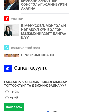
ЕРӨНХИЙ ХЯНАЛТЫН
СОНСГОЛЫГ Ж.ЧИНБҮРЭН
АХАЛНА
У
УЛС ТӨР
Б.МӨНХСОЁЛ: МОНГОЛЫН
НЭГ АЮУЛ ХҮН БОЛГОН
МЭДЭМХИЙРДЭГТ БАЙГАА
ШҮҮ
С
СОНИРХОЛТОЙ ПОСТ
ОРОС КОМБИНАЦИ
С
Санал асуулга
СПОРТ
2024 ОНЫ БӨРТЭ ЧОНО"
ЭЗЭН ӨНӨӨДӨР ТОДОРНО
ГАДААД УЛСЫН АЖИЛЧИДАД ХЯЗГААР
ТОГТООХГҮЙГ ТА ДЭМЖИЖ БАЙНА УУ?
У
УЛС ТӨР
ТИЙМ
УЛААНБААТАРЫН УТАА БОЛ
ҮГҮЙ
УЛС ТӨР, БИЗНЕСИЙН
БҮЛЭГЛЭЛҮҮДИЙН
Санал өгөх
ХАМТЫН БҮТЭЭЛ ЮМ
ТИЙМ