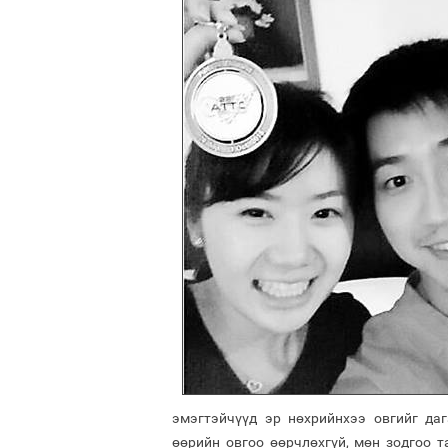
эмэгтэйчүүд эр нөхрийнхээ овгийг даг
өөрийн овгоо өөрчлөхгүй, мөн зодгоо 