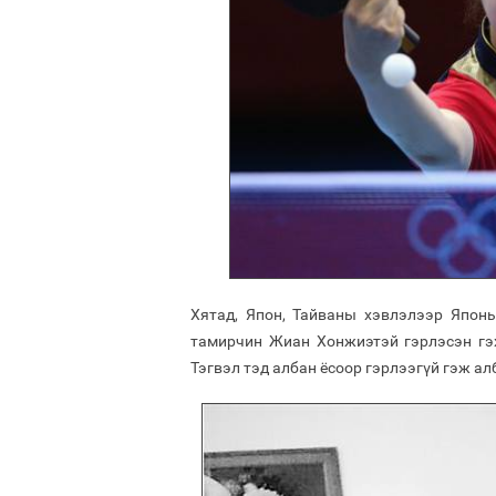
Хятад, Япон, Тайваны хэвлэлээр Япон
тамирчин Жиан Хонжиэтэй гэрлэсэн гэх
Тэгвэл тэд албан ёсоор гэрлээгүй гэж а