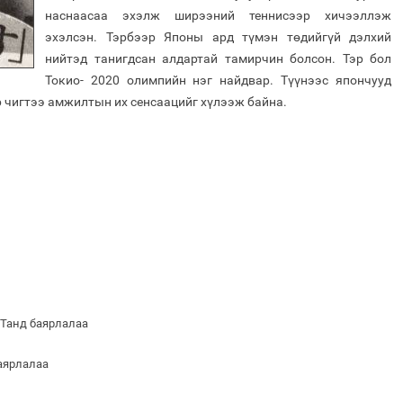
наснаасаа эхэлж ширээний теннисээр хичээллэж
эхэлсэн. Тэрбээр Японы ард түмэн төдийгүй дэлхий
нийтэд танигдсан алдартай тамирчин болсон. Тэр бол
Токио- 2020 олимпийн нэг найдвар. Түүнээс япончууд
р чигтээ амжилтын их сенсаацийг хүлээж байна.
 Танд баярлалаа
баярлалаа