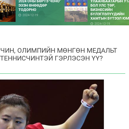
2024 ОНЫ БӨРТЭ ЧОНО"
УЛААНБААТАРЫН УТ
ЭЗЭН ӨНӨӨДӨР
БОЛ УЛС ТӨР,
ТОДОРНО
БИЗНЕСИЙН
БҮЛЭГЛЭЛҮҮДИЙН
2024-12-19
ХАМТЫН БҮТЭЭЛ ЮМ
2024-12-19
СЧИН, ОЛИМПИЙН МӨНГӨН МЕДАЛЬТ
 ТЕННИСЧИНТЭЙ ГЭРЛЭСЭН ҮҮ?