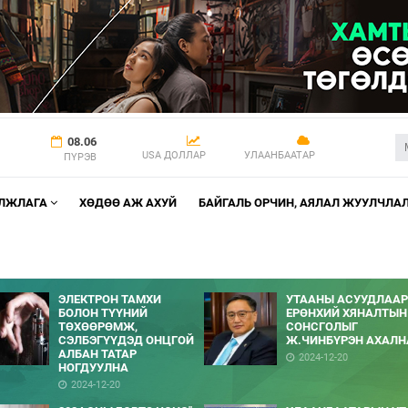
08.06
USA ДОЛЛАР
УЛААНБААТАР
ПҮРЭВ
АЛЖЛАГА
ХӨДӨӨ АЖ АХУЙ
БАЙГАЛЬ ОРЧИН, АЯЛАЛ ЖУУЛЧЛА
ЭЛЕКТРОН ТАМХИ
УТААНЫ АСУУДЛААР
БОЛОН ТҮҮНИЙ
ЕРӨНХИЙ ХЯНАЛТЫН
ТӨХӨӨРӨМЖ,
СОНСГОЛЫГ
СЭЛБЭГҮҮДЭД ОНЦГОЙ
Ж.ЧИНБҮРЭН АХАЛН
АЛБАН ТАТАР
2024-12-20
НОГДУУЛНА
2024-12-20