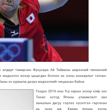
ы алдарт тамирчин Фукухара Ай Тайваны ширээний теннисний
 мэдээлэл ихээр цацагдах болсон нь олны анхаарлыг татсан.
лбаны эх сурвалж дээрх мэдээллийг няцаасан байна.
Гэхдээ 2016 оны 9-р сарын эхээр хоёр хос
Токио хотод Японы уламжлалт зан
заншлын дагуу гэрлэх хүсэлтээ гаргасан
нь үнэн аж. Харин японы хууль