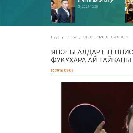
ОРОС КОМБИНАЦИ
2024-12-20
Нүүр
/
Спорт
/
ОДОН БӨМБӨГТЭЙ СПОРТ
ЯПОНЫ АЛДАРТ ТЕННИ
ФУКУХАРА АЙ ТАЙВАНЫ
2016-09-09