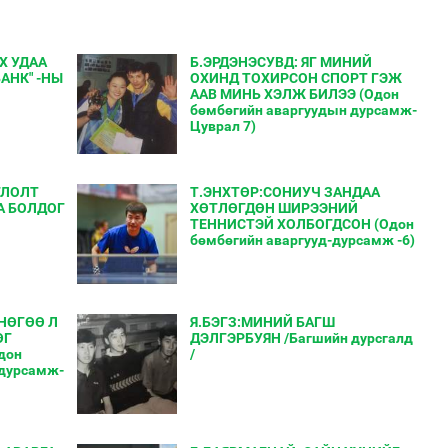
Х УДАА
Б.ЭРДЭНЭСУВД: ЯГ МИНИЙ
БАНК" -НЫ
ОХИНД ТОХИРСОН СПОРТ ГЭЖ
ААВ МИНЬ ХЭЛЖ БИЛЭЭ (Одон
бөмбөгийн аваргуудын дурсамж-
Цуврал 7)
ГЛОЛТ
Т.ЭНХТӨР:СОНИУЧ ЗАНДАА
А БОЛДОГ
ХӨТЛӨГДӨН ШИРЭЭНИЙ
ТЕННИСТЭЙ ХОЛБОГДСОН (Одон
бөмбөгийн аваргууд-дурсамж -6)
 НӨГӨӨ Л
Я.БЭГЗ:МИНИЙ БАГШ
ӨГ
ДЭЛГЭРБУЯН /Багшийн дурсгалд
дон
/
 дурсамж-