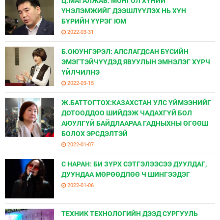
Ц.МАГАЛЖАВ: МОНГОЛ ХҮНИЙ
ҮНЭЛЭМЖИЙГ ДЭЭШЛҮҮЛЭХ НЬ ХҮН
БҮРИЙН ҮҮРЭГ ЮМ
2022-03-31
Б.ОЮУНГЭРЭЛ: АЛСЛАГДСАН БҮСИЙН
ЭМЭГТЭЙЧҮҮДЭД ЯВУУЛЫН ЭМНЭЛЭГ ХҮРЧ
ҮЙЛЧИЛНЭ
2022-03-15
Ж.БАТТОГТОХ:КАЗАХСТАН УЛС ҮЙМЭЭНИЙГ
ДОТООДДОО ШИЙДЭЖ ЧАДАХГҮЙ БОЛ
АЮУЛГҮЙ БАЙДЛААРАА ГАДНЫХНЫ ӨГӨӨШ
БОЛОХ ЭРСДЭЛТЭЙ
2022-01-07
С НАРАН: БИ ЗҮРХ СЭТГЭЛЭЭСЭЭ ДУУЛДАГ,
ДУУНДАА МӨРӨӨДЛӨӨ Ч ШИНГЭЭДЭГ
2022-01-06
ТЕХНИК ТЕХНОЛОГИЙН ДЭЭД СУРГУУЛЬ