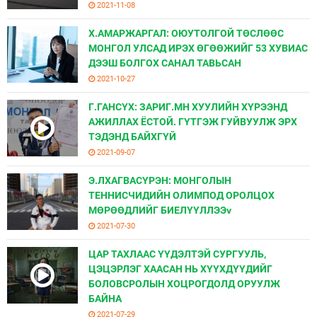
2021-11-08
Х.АМАРЖАРГАЛ: ОЮУТОЛГОЙ ТӨСЛӨӨС
МОНГОЛ УЛСАД ИРЭХ ӨГӨӨЖИЙГ 53 ХУВИАС
ДЭЭШ БОЛГОХ САНАЛ ТАВЬСАН
2021-10-27
Г.ГАНСҮХ: ЗАРИГ.МН ХУУЛИЙН ХҮРЭЭНД
АЖИЛЛАХ ЁСТОЙ. ГҮТГЭЖ ГУЙВУУЛЖ ЭРХ
ТЭДЭНД БАЙХГҮЙ
2021-09-07
Э.ЛХАГВАСҮРЭН: МОНГОЛЫН
ТЕННИСЧИДИЙН ОЛИМПОД ОРОЛЦОХ
МӨРӨӨДЛИЙГ БИЕЛҮҮЛЛЭЭv
2021-07-30
ЦАР ТАХЛААС ҮҮДЭЛТЭЙ СУРГУУЛЬ,
ЦЭЦЭРЛЭГ ХААСАН НЬ ХҮҮХДҮҮДИЙГ
БОЛОВСРОЛЫН ХОЦРОГДОЛД ОРУУЛЖ
БАЙНА
2021-07-29