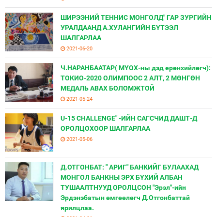
ШИРЭЭНИЙ ТЕННИС МОНГОЛД" ГАР ЗУРГИЙН
УРАЛДААНД А.ХУЛАНГИЙН БҮТЭЭЛ
ШАЛГАРЛАА
2021-06-20
Ч.НАРАНБААТАР( МҮОХ-ны дэд ерөнхийлөгч):
ТОКИО-2020 ОЛИМПООС 2 АЛТ, 2 МӨНГӨН
МЕДАЛЬ АВАХ БОЛОМЖТОЙ
2021-05-24
U-15 CHALLENGE" -ИЙН САГСЧИД ДАШТ-Д
ОРОЛЦОХООР ШАЛГАРЛАА
2021-05-06
Д.ОТГОНБАТ: " АРИГ" БАНКИЙГ БУЛААХАД
МОНГОЛ БАНКНЫ ЭРХ БҮХИЙ АЛБАН
ТУШААЛТНУУД ОРОЛЦСОН "Эрэл"-ийн
Эрдэнэбатын өмгөөлөгч Д.Отгонбаттай
ярилцлаа.