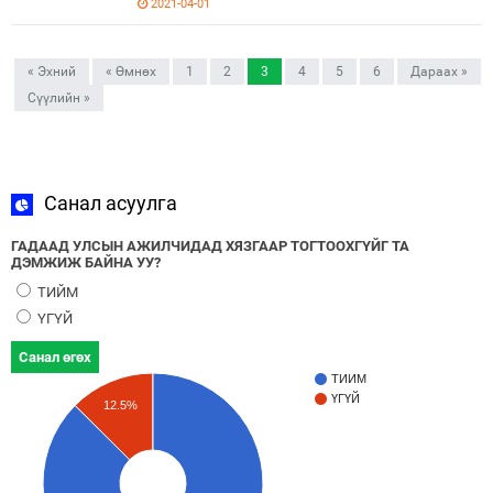
2021-04-01
« Эхний
« Өмнөх
1
2
3
4
5
6
Дараах »
Сүүлийн »
Санал асуулга
ГАДААД УЛСЫН АЖИЛЧИДАД ХЯЗГААР ТОГТООХГҮЙГ ТА
ДЭМЖИЖ БАЙНА УУ?
ТИЙМ
ҮГҮЙ
Санал өгөх
ТИЙМ
ҮГҮЙ
12.5%