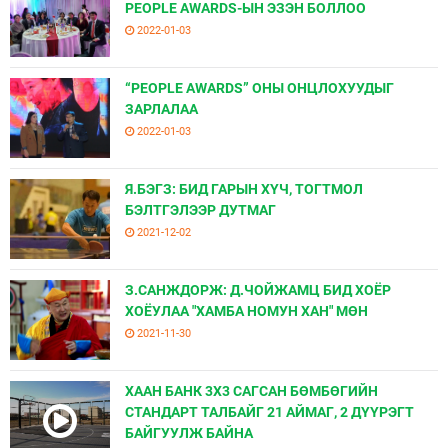
PEOPLE AWARDS-ЫН ЭЗЭН БОЛЛОО
2022-01-03
“PEOPLE AWARDS” ОНЫ ОНЦЛОХУУДЫГ
ЗАРЛАЛАА
2022-01-03
Я.БЭГЗ: БИД ГАРЫН ХҮЧ, ТОГТМОЛ
БЭЛТГЭЛЭЭР ДУТМАГ
2021-12-02
З.САНЖДОРЖ: Д.ЧОЙЖАМЦ БИД ХОЁР
ХОЁУЛАА "ХАМБА НОМУН ХАН" МӨН
2021-11-30
ХААН БАНК 3Х3 САГСАН БӨМБӨГИЙН
СТАНДАРТ ТАЛБАЙГ 21 АЙМАГ, 2 ДҮҮРЭГТ
БАЙГУУЛЖ БАЙНА