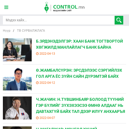
Нүүр
/
ТВ СУРВАЛЖЛАГА
Б.ЭРДЭНЭДЭЛГЭР: ХААН БАНК ТОГТВОРТОЙ
ХӨГЖИЛД МАНЛАЙЛАГЧ БАНК БАЙНА
2022-04-13
Ө.ЖАМБАЛСҮРЭН: ЭРСДЭЛЭЭС СЭРГИЙЛЭХ
ГОЛ АРГА ЁС ЗҮЙН САЙН ДҮРЭМТЭЙ БАЙХ
2022-04-12
Ч.ЖАЧИН: Н.ТҮВШИНБАЯР БОЛООД ТҮҮНИЙ
ГЭР БҮЛИЙГ ЗҮХЭХЭЭСЭЭ ӨМНӨ АЛДААГ НЬ
ДАВТАХГҮЙ БАЙХ ТАЛ ДЭЭР ИЛҮҮ АНХААРЪЯ
2022-04-07