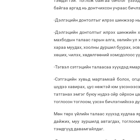
тэмдэгтэй. Тоглож байгаа бичлэг үзээд
байгаа аргад нь донтчихсон учраас бичлэ
-Дэлгэцийн донтолтыг илрэх шинжээр нь 
-Дэлгэцийн донтолтыг илрэх шинжийн ху
махбодын талаас гарын алга, хөлийн ул х
хараа муудах, хоолны дуршил буурах, эсв
хөших, чилэх, хөдөлгөөний хомсдолоос ү
-Тэгвэл сэтгэцийн талаасаа хүүхдэд ямар
-Сэтгэцийн хувьд мартамхай болох, огц
шүдээ хавирах, цус нөжтэй юм үзсэнээсээ
татганах эмгэг буюу нүдээ ойр ойрхон ц
тоглосон тоглоом, үзсэн бичлэгнийхээ дү
Мөн төрх үйлийн талаас хүүхэд худлаа яр
дайжих, муу зуршилд автагдах, тоглоом
тэмдгүүд давамгайлдаг.