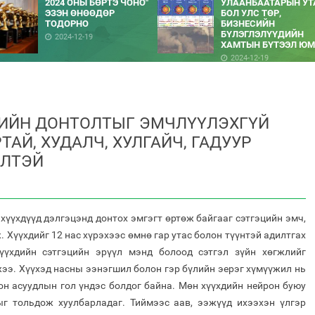
2024 ОНЫ БӨРТЭ ЧОНО"
УЛААНБААТАРЫН УТ
ЭЗЭН ӨНӨӨДӨР
БОЛ УЛС ТӨР,
ТОДОРНО
БИЗНЕСИЙН
БҮЛЭГЛЭЛҮҮДИЙН
2024-12-19
ХАМТЫН БҮТЭЭЛ ЮМ
2024-12-19
ЦИЙН ДОНТОЛТЫГ ЭМЧЛҮҮЛЭХГҮЙ
ТАЙ, ХУДАЛЧ, ХУЛГАЙЧ, ГАДУУР
ЭЛТЭЙ
 хүүхдүүд дэлгэцэнд донтох эмгэгт өртөж байгааг сэтгэцийн эмч,
. Хүүхдийг 12 нас хүрэхээс өмнө гар утас болон түүнтэй адилтгах
үүхдийн сэтгэцийн эрүүл мэнд болоод сэтгэл зүйн хөгжлийг
ээ. Хүүхэд насны ээнэгшил болон гэр бүлийн эерэг хүмүүжил нь
он асуудлын гол үндэс болдог байна. Мөн хүүхдийн нейрон буюу
г тольдож хуулбарладаг. Тиймээс аав, ээжүүд ихээхэн үлгэр