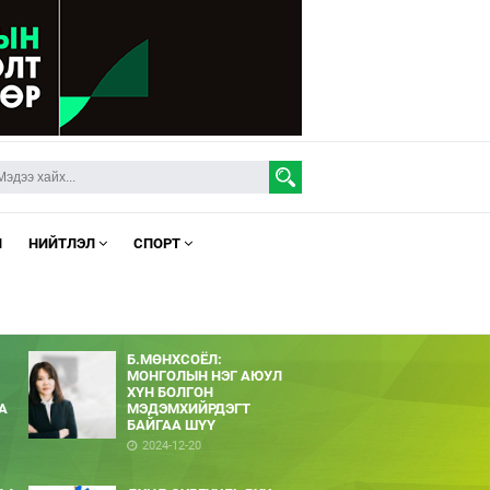
Л
НИЙТЛЭЛ
СПОРТ
Б.МӨНХСОЁЛ:
МОНГОЛЫН НЭГ АЮУЛ
ХҮН БОЛГОН
А
МЭДЭМХИЙРДЭГТ
БАЙГАА ШҮҮ
2024-12-20