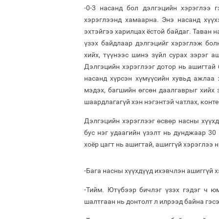
-0-3 насанд бол дэлгэцийн хэрэглээ г
хэрэглээнд хамаарна. Энэ насанд хүүх
эхтэйгээ харилцах ёстой байдаг. Таван 
үзэх байдлаар дэлгэцийг хэрэглэж бол
хийх, түүнээс шинэ зүйл сурах зэрэг а
Дэлгэцийн хэрэглээг дотор нь ашигтай 
насанд хүрсэн хүмүүсийн хувьд ажлаа 
мэдэх, багшийн өгсөн даалгаврыг хийх 
шаардлагагүй хэн нэгэнтэй чатлах, конте
Дэлгэцийн хэрэглээг өсвөр насны хүүхдү
бус нэг удаагийн үзэлт нь дунджаар 30
хоёр цагт нь ашигтай, ашиггүй хэрэглээ н
-Бага насны хүүхдүүд ихэвчлэн ашиггүй 
-Тийм. Ютүбээр бичлэг үзэх гэдэг ч ю
шалтгаан нь донтолт л илрээд байна гэсэ