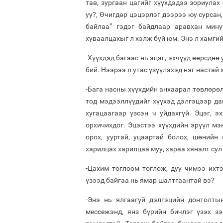
тав, зургаан цагийг хүүхдэдээ зориулах
уу?, Өчигдөр цэцэрлэг дээрээ юу сурсан,
байлаа” гэдэг байдлаар аравхан мину
хуваалцахыг л хэлж буй юм. Энэ л хамгий
-Хүүхдэд багаас нь эцэг, эхчүүд өөрсдө
бий. Нээрээ л утас үзүүлэхэд нэг настай 
-Бага насны хүүхдийн анхаарал төвлөрөл
тод мэдээллүүдийг хүүхэд дэлгэцээр д
хугацаагаар үзсэн ч уйдахгүй. Эцэг, 
орхичихдог. Эцэстээ хүүхдийн эрүүл мэ
орох, ууртай, уцаартай болох, шөнийн
харилцах харилцаа муу, хараа хяналт сул
-Цахим тоглоом тоглож, дуу чимээ ихтэ
үзээд байгаа нь ямар шалтгаантай вэ?
-Энэ нь ялгаагүй дэлгэцийн донтолтын
мессежэнд, янз бүрийн бичлэг үзэх з