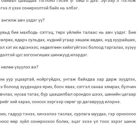
 байвал цаашдаа тоглоно гэсэн үг биш л дээ. Зүгээр л тоглож
гээ л үзэх сонирхолтой байх нь элбэг.
ангилж авч үздэг үү?
вьд бие махбодь сэтгэц, төрх үйлийн талаас нь авч үздэг. Бие
өлрөх, ядарч сульдах, нүдний угаар хөшиж өвдөх, нүд хуурайших,
эл хэт их идсэнээс, хөдөлгөөн хийхгүйгээс болоод таргалах, хүзүү
үдэлтэй цус зогсонгиших шинжүүд илэрдэг.
 нөлөө үзүүлэх вэ?
ом уур уцаартай, нойргүйдэх, унтаж байхдаа хар дарж зүүдлэх,
 болоод зүүдэндээ ярих, босч явах, сэтгэл санаа хямрах, булчин
авчлах, нусаа татах, бүр цаашилбал орондоо шээх, шөнийн цагаар
рийг хий харах, сонсох зэргээр сөрөг үр дагаврууд илэрнэ.
их, гадуур тэнэх, хичээлээ таслах, сурлага муудах, гэр орноосоо
ноос өөр зүйл сонирхохоо болих, эцэг эхээ үл тоох зэрэг шинж