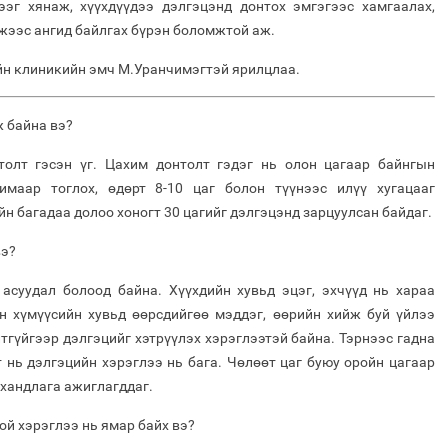
ээг хянаж, хүүхдүүдээ дэлгэцэнд донтох эмгэгээс хамгаалах,
жээс ангид байлгах бүрэн боломжтой аж.
ийн клиникийн эмч М.Уранчимэгтэй ярилцлаа.
ж байна вэ?
толт гэсэн үг. Цахим донтолт гэдэг нь олон цагаар байнгын
имаар тоглох, өдөрт 8-10 цаг болон түүнээс илүү хугацааг
йн багадаа долоо хоногт 30 цагийг дэлгэцэнд зарцуулсан байдаг.
вэ?
 асуудал болоод байна. Хүүхдийн хувьд эцэг, эхчүүд нь хараа
н хүмүүсийн хувьд өөрсдийгөө мэддэг, өөрийн хийж буй үйлээ
тгүйгээр дэлгэцийг хэтрүүлэх хэрэглээтэй байна. Тэрнээс гадна
 нь дэлгэцийн хэрэглээ нь бага. Чөлөөт цаг буюу оройн цагаар
 хандлага ажиглагддаг.
ой хэрэглээ нь ямар байх вэ?