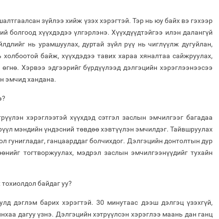
алтгаалсан зүйлээ хийж үзэх хэрэгтэй. Тэр нь юу байх вэ гэхээр
ий болгоод хүүхдэдээ үлгэрлэнэ. Хүүхдүүдтэйгээ илэн далангүй
йлдлийг нь урамшуулах, дуртай зүйл рүү нь чиглүүлж дугуйлан,
 холбоотой байж, хүүхдэдээ тавих хараа хяналтаа сайжруулах,
ж өгнө. Хэрвээ эдгээрийг бүрдүүлээд дэлгэцийн хэрэглээнээсээ
н эмчид хандана.
э?
трүүлэн хэрэглээтэй хүүхдэд сэтгэл заслын эмчилгээг багадаа
эрүүл мэндийн үндэсний төвдөө хэвтүүлэн эмчилдэг. Тайвшруулах
бол гунигладаг, ганцаарддаг болчихдог. Дэлгэцийн донтолтын дур
гөөнийг тогтворжуулах, мэдрэл заслын эмчилгээнүүдийг тухайн
 тохиолдол байдаг уу?
улд дэглэм барих хэрэгтэй. 30 минутаас дээш дэлгэц үзэхгүй,
нхаа дагуу үзнэ. Дэлгэцийн хэтрүүлсэн хэрэглээ маань дан ганц