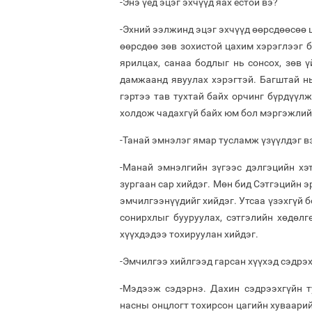
-Энэ үед эцэг эхчүүд яах ёстой вэ?
-Эхний ээлжинд эцэг эхчүүд өөрсдөөсөө ш
өөрсдөө зөв зохистой цахим хэрэглээг б
ярилцах, санаа бодлыг нь сонсох, зөв ү
дамжаанд явуулах хэрэгтэй. Багштай нь
гэртээ тав тухтай байх орчинг бүрдүүл
холдож чадахгүй байх юм бол мэргэжлий
-Танай эмнэлэг ямар тусламж үзүүлдэг в
-Манай эмнэлгийн зүгээс дэлгэцийн хэ
зургаан сар хийдэг. Мөн бид Сэтгэцийн 
эмчилгээнүүдийг хийдэг. Утсаа үзэхгүй 
сонирхлыг бууруулах, сэтгэлийн хөдөл
хүүхдэдээ тохируулан хийдэг.
-Эмчилгээ хийлгээд гарсан хүүхэд сэдрэх
-Мэдээж сэдэрнэ. Дахин сэдрээхгүйн т
насны онцлогт тохирсон цагийн хуваарий