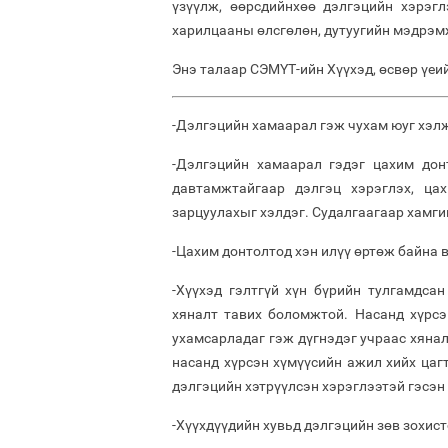
үзүүлж, өөрсдийнхөө дэлгэцийн хэрэгл
харилцааны өлсгөлөн, дутуугийн мэдрэм
Энэ талаар СЭМҮТ-ийн Хүүхэд, өсвөр үе
-Дэлгэцийн хамаарал гэж чухам юуг хэл
-Дэлгэцийн хамаарал гэдэг цахим дон
давтамжтайгаар дэлгэц хэрэглэх, цах
зарцуулахыг хэлдэг. Судалгаагаар хамги
-Цахим донтолтод хэн илүү өртөж байна 
-Хүүхэд гэлтгүй хүн бүрийн тулгамдсан
хяналт тавих боломжтой. Насанд хүрсэ
ухамсарладаг гэж дүгнэдэг учраас хянал
насанд хүрсэн хүмүүсийн ажил хийх цагт
дэлгэцийн хэтрүүлсэн хэрэглээтэй гэсэн
-Хүүхдүүдийн хувьд дэлгэцийн зөв зохист