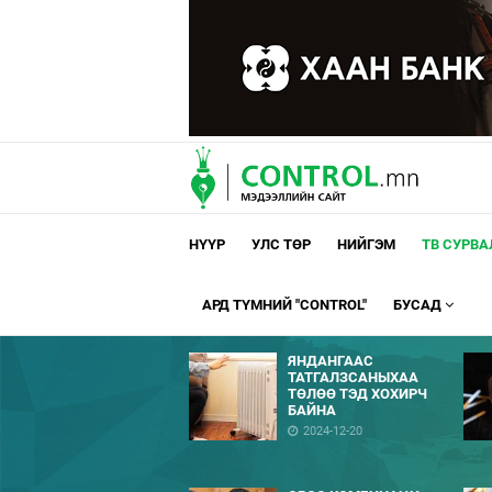
НҮҮР
УЛС ТӨР
НИЙГЭМ
ТВ СУРВ
АРД ТҮМНИЙ "CONTROL"
БУСАД
ЯНДАНГААС
ТАТГАЛЗСАНЫХАА
ТӨЛӨӨ ТЭД ХОХИРЧ
БАЙНА
2024-12-20