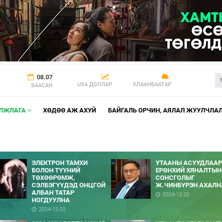
08.07
USA ДОЛЛАР
УЛААНБААТАР
БААСАН
АЛЖЛАГА
ХӨДӨӨ АЖ АХУЙ
БАЙГАЛЬ ОРЧИН, АЯЛАЛ ЖУУЛЧЛА
ЭЛЕКТРОН ТАМХИ
УТААНЫ АСУУДЛААР
БОЛОН ТҮҮНИЙ
ЕРӨНХИЙ ХЯНАЛТЫН
ТӨХӨӨРӨМЖ,
СОНСГОЛЫГ
СЭЛБЭГҮҮДЭД ОНЦГОЙ
Ж.ЧИНБҮРЭН АХАЛН
АЛБАН ТАТАР
2024-12-20
НОГДУУЛНА
2024-12-20