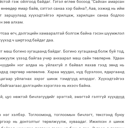
 ёстой гэж ойлгоод байдаг. Гэтэл өглөө босоод “Сайхан амарсан
 өнөөдөр ямар байв, сэтгэл санаа хэр байна?, Аав, ээжид нь ийм
т зарцуулаад хүүхэдтэйгээ ярилцаж, харилцан санаа бодлоо
н зөв алхам.
ө утсаа өгч, дэлгэцийн хамааралтай болгож байна гэсэн шүүмжлэл
хүүхэд ч ширтээд байдаг даа.
т маш богино хугацаанд байдаг. Богино хугацаанд болж буй тод,
амжуулж үзээд байгаа учир анхаарал маш сайн төвлөрнө. Удаан
эхчүүдийн нэг алдаа нь уйлахгүй л байвал яахав гээд зөнд нь
ндэд сөргөөр нөлөөлнө. Хараа муудах, нүд бүрэлзэх, ядаргаанд
 цагаар уйлагнах зэрэг шинж тэмдгүүд илэрдэг. Хүүхэдтэйгээ
 байгаагаас дэлгэцийн хэрэглээ нь ихэсч байна.
й, цус нөжтэй бичлэгүүдийг эрэгтэй, эмэгтэй гэлтгүй хүүхдүүд
 нэг хэлбэр. Тоглоомонд, тоглоомын бичлэгт, текстэнд буюу
эргээр нь донтолтыг төрөлжүүлж, хуваадаг. Ижилхэн л шинж