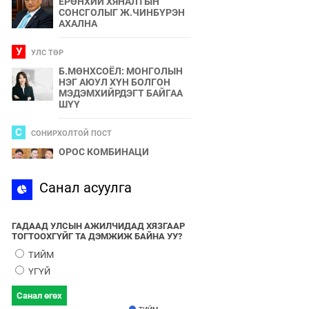
ЕРӨНХИЙ ХЯНАЛТЫН
СОНСГОЛЫГ Ж.ЧИНБҮРЭН
АХАЛНА
У
УЛС ТӨР
Б.МӨНХСОЁЛ: МОНГОЛЫН
НЭГ АЮУЛ ХҮН БОЛГОН
МЭДЭМХИЙРДЭГТ БАЙГАА
ШҮҮ
С
СОНИРХОЛТОЙ ПОСТ
ОРОС КОМБИНАЦИ
С
Санал асуулга
СПОРТ
2024 ОНЫ БӨРТЭ ЧОНО"
ЭЗЭН ӨНӨӨДӨР ТОДОРНО
ГАДААД УЛСЫН АЖИЛЧИДАД ХЯЗГААР
ТОГТООХГҮЙГ ТА ДЭМЖИЖ БАЙНА УУ?
У
УЛС ТӨР
ТИЙМ
УЛААНБААТАРЫН УТАА БОЛ
ҮГҮЙ
УЛС ТӨР, БИЗНЕСИЙН
БҮЛЭГЛЭЛҮҮДИЙН
Санал өгөх
ХАМТЫН БҮТЭЭЛ ЮМ
ТИЙМ