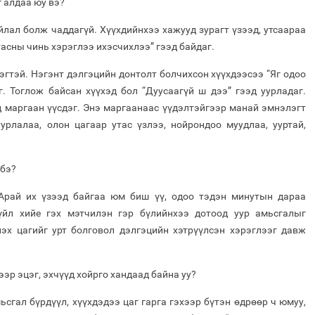
 алдаа юу вэ?
йлал болж чаддагүй. Хүүхдийнхээ хажууд зурагт үзээд, утсаараа
тасны чинь хэрэглээ ихэсчихлээ” гээд байдаг.
эгтэй. Нэгэнт дэлгэцийн донтолт болчихсон хүүхдээсээ “Яг одоо
г. Тоглож байсан хүүхэд бол “Дуусаагүй ш дээ” гээд уурладаг.
д маргаан үүсдэг. Энэ маргаанаас үүдэлтэйгээр манай эмнэлэгт
урлалаа, олон цагаар утас үзлээ, нойрондоо муудлаа, ууртай,
 бэ?
 Арай их үзээд байгаа юм биш үү, одоо тэдэн минутын дараа
үйл хийе гэх мэтчилэн гэр бүлийнхээ дотоод уур амьсгалыг
лэх цагийг урт болговол дэлгэцийн хэтрүүлсэн хэрэглээг давж
дээр эцэг, эхчүүд хойрго хандаад байна уу?
ьсгал бүрдүүл, хүүхдэдээ цаг гарга гэхээр бүтэн өдрөөр ч юмуу,