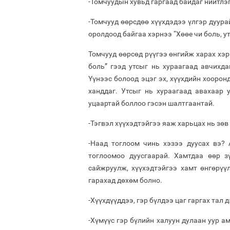
-Томчуудын хувьд гаргаад байдаг нийтлэг
-Томчууд өөрсдөө хүүхдэдээ үлгэр дуура
оролдоод байгаа хэрнээ “Хөөе чи боль, у
Томчууд өөрсөд рүүгээ өнгийж харах хэр
боль” гээд утсыг нь хураагаад авчихда
Үүнээс болоод эцэг эх, хүүхдийн хоорон
ханддаг. Утсыг нь хураагаад авахаар у
уцаартай боллоо гэсэн шалтгаантай.
-Тэгвэл хүүхэдтэйгээ яаж харьцах нь зөв
-Наад тоглоом чинь хэзээ дуусах вэ?
тоглоомоо дуусгаарай. Хамтдаа өөр з
сайжруулж, хүүхэдтэйгээ хамт өнгөрүү
гарахад дөхөм болно.
-Хүүхдүүддээ, гэр бүлдээ цаг гаргах тал 
-Хүмүүс гэр бүлийн халуун дулаан уур ам