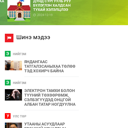
АА
ДУНД СУРГУУЛЬ РУУ
БҮЛЭГЛЭН ХАЛДСАН
ТУХАЙ ХЭЛЭЛЦЛЭЭ
2024-12-19
Шинэ мэдээ
Э
НИЙГЭМ
ЯНДАНГААС
ТАТГАЛЗСАНЫХАА ТӨЛӨӨ
ТЭД ХОХИРЧ БАЙНА
Э
НИЙГЭМ
ЭЛЕКТРОН ТАМХИ БОЛОН
ТҮҮНИЙ ТӨХӨӨРӨМЖ,
СЭЛБЭГҮҮДЭД ОНЦГОЙ
АЛБАН ТАТАР НОГДУУЛНА
У
УЛС ТӨР
УТААНЫ АСУУДЛААР