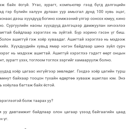
эж байх ёсгүй. Утас, зурагт, компьютер гээд бүгд дэлгэцийн
эд гэр бүлийн халуун дулаан уур амьсгал дунд 100 хувь эцэг,
наснаас дээш хүүхдүүд богино хэмжээний үлгэр сонсох юмуу, кино
но. Сургуулийн насны хүүхдүүд дэлгэцээр дамжуулан хичээлээ
шигтай байдлаар хэрэглэх нь зүйтэй. Бүр хорино гэсэн үг биш.
болон ашиггүй гэж хоёр хуваадаг. Ашигтай хэрэглээ нь мэдээж
хийх. Хүүхдүүдийн хувьд ямар нэгэн байдлаар шинэ зүйл сурч
зэрэг нь мэдээж ашигтай. Ашиггүй хэрэглээ гэдэгт өөрт онцын
нт, зурагт үзэх, тоглоом тоглох зэргийг хамааруулж болно.
үдэд хоёр цагаас ихгүйгээр зөвлөдөг. Гэхдээ хоёр цагийн турш
 минут байхаар тооцон тухайн өдөртөө хувааж ашиглах юм. Энэ
ь хоёулаа багтаж байх ёстой.
хэрэглээтэй болж таарах уу?
м уу давтамжит байдлаар олон цагаар үзээд байгаагийн цаад
н үг.