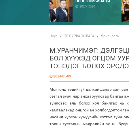
ОРОС КОМБИНАЦИ
2024-12-20
Нүүр
/
ТВ СУРВАЛЖЛАГА
/
Ярилцлага
М.УРАНЧИМЭГ: ДЭЛГЭ
БОЛ ХҮҮХЭД ОГЦОМ УУР
ТЭНЭДЭГ БОЛОХ ЭРСД
2024-05-09
Монголд төдийгүй дэлхий даяар сая, сая
сэтгэл зүйч нар анхааруулсаар байгаа аж
зүйлсээс аль болох хол байлгах нь х
хамгаалахад онцгой ач холбогдолтой гэж
насанд хүрсэн хүмүүсийн сэтгэл зүйн ол
толин тусгалын мэдрэлийн эс нь бусды