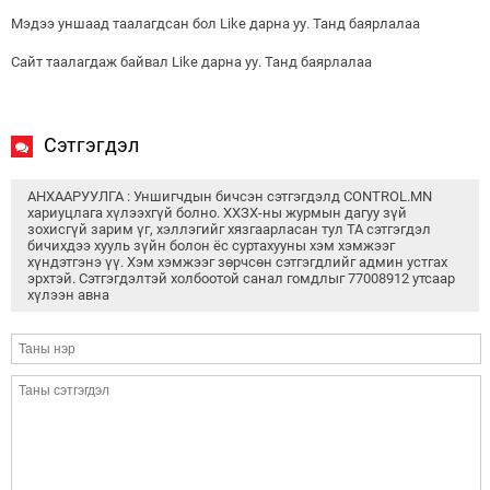
Мэдээ уншаад таалагдсан бол Like дарна уу. Танд баярлалаа
Сайт таалагдаж байвал Like дарна уу. Танд баярлалаа
Сэтгэгдэл
АНХААРУУЛГА : Уншигчдын бичсэн сэтгэгдэлд CONTROL.MN
хариуцлага хүлээхгүй болно. ХХЗХ-ны журмын дагуу зүй
зохисгүй зарим үг, хэллэгийг хязгаарласан тул ТА сэтгэгдэл
бичихдээ хууль зүйн болон ёс суртахууны хэм хэмжээг
хүндэтгэнэ үү. Хэм хэмжээг зөрчсөн сэтгэгдлийг админ устгах
эрхтэй. Сэтгэгдэлтэй холбоотой санал гомдлыг 77008912 утсаар
хүлээн авна