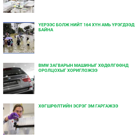
ҮЕРЭЭС БОЛЖ НИЙТ 164 ХҮН АМЬ ҮРЭГДЭЭД
БАЙНА
BMW ЗАГВАРЫН МАШИНЫГ ХӨДӨЛГӨӨНД
ОРОЛЦОХЫГ ХОРИГЛОЖЭЭ
ХӨГШРӨЛТИЙН ЭСРЭГ ЭМ ГАРГАЖЭЭ