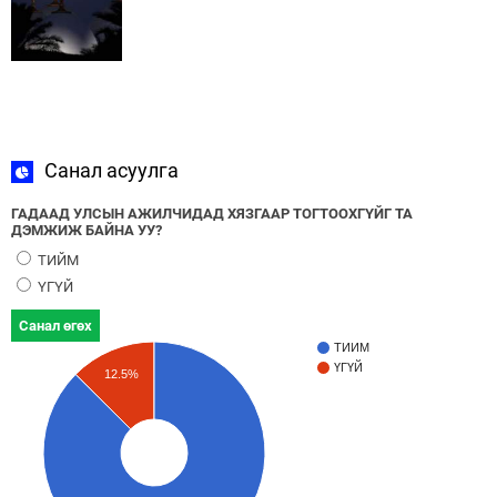
Санал асуулга
ГАДААД УЛСЫН АЖИЛЧИДАД ХЯЗГААР ТОГТООХГҮЙГ ТА
ДЭМЖИЖ БАЙНА УУ?
ТИЙМ
ҮГҮЙ
Санал өгөх
ТИЙМ
ҮГҮЙ
12.5%