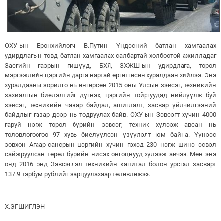
ОХУ-ын Ерөнхийлөгч В.Путин Үндэсний батлан хамгаалах
удирдлагын төвд батлан хамгаалах салбартай холбоотой ажилладаг
Засгийн газрын гишүүд, БХЯ, ЗХЖШ-ын удирдлага, төрөл
мэргэжлийн цэргийн дарга нартай өргөтгөсөн хуралдаан хийлээ. Энэ
хуралдааны зорилго нь өнгөрсөн 2015 оны Улсын зэвсэг, техникийн
захиалгын биелэлтийг дүгнэх, цэргийн тойргуудад нийлүүлж буй
зэвсэг, техникийн чанар байдал, ашиглалт, засвар үйлчилгээний
байдлыг газар дээр нь тодруулах байв. ОХУ-ын Зэвсэгт хүчин 4000
гаруй нэгж төрөл бүрийн зэвсэг, техник хүлээж авсан нь
төлөвлөгөөгөө 97 хувь биелүүлсэн үзүүлэлт юм байна. Үүнээс
зөвхөн Агаар-сансрын цэргийн хүчин гэхэд 230 нэгж шинэ эсвэл
сайжруулсан төрөл бүрийн нисэх онгоцнууд хүлээж авчээ. Мөн энэ
онд 2016 онд Зэвсэглэл техникийн капитал болон урсгал засварт
137.9 тэрбум рублийг зарцуулахаар төлөвлөжээ.
Х.ЭГШИГЛЭН