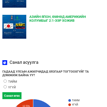
АЗИЙН ЯПОН, ӨМНӨД АМЕРИКИЙН
КОЛУМБЫГ 2:1-ЭЭР ХОЖИВ
Санал асуулга
ГАДААД УЛСЫН АЖИЛЧИДАД ХЯЗГААР ТОГТООХГҮЙГ ТА
ДЭМЖИЖ БАЙНА УУ?
ТИЙМ
ҮГҮЙ
Санал өгөх
ТИЙМ
ҮГҮЙ
12.5%