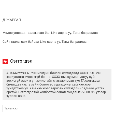
Д.ЖАРГАЛ
Мэдээ уншаад таалагдсан бол Like дарна уу. Танд баярлалаа
Сайт таалагдаж байвал Like дарна уу. Танд баярлалаа
Сэтгэгдэл
АНХААРУУЛГА : Уншигчдын бичсэн сэтгэгдэлд CONTROL.MN
хариуцлага хүлээхгүй болно. ХХЗХ-ны журмын дагуу зүй
зохисгүй зарим үг, хэллэгийг хязгаарласан тул ТА сэтгэгдэл
бичихдээ хууль зүйн болон ёс суртахууны хэм хэмжээг
хүндэтгэнэ үү. Хэм хэмжээг зөрчсөн сэтгэгдлийг админ устгах
эрхтэй. Сэтгэгдэлтэй холбоотой санал гомдлыг 77008912 утсаар
хүлээн авна