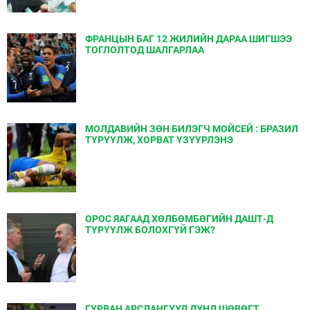
ФРАНЦЫН БАГ 12 ЖИЛИЙН ДАРАА ШИГШЭЭ
ТОГЛОЛТОД ШАЛГАРЛАА
МОЛДАВИЙН ЗӨН БИЛЭГЧ МОЙСЕЙ : БРАЗИЛ
ТҮРҮҮЛЖ, ХОРВАТ ҮЗҮҮРЛЭНЭ
ОРОС ЯАГААД ХӨЛБӨМБӨГИЙН ДАШТ-Д
ТҮРҮҮЛЖ БОЛОХГҮЙ ГЭЖ?
ГУРВАН АРСЛАНГУУД ДУНД ШӨВӨГТ