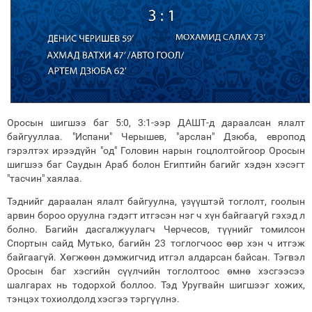
Оросын шигшээ баг 5:0, 3:1-ээр ДАШТ-д дараалсан ялалт
байгууллаа. "Испани" Черышев, "арслан" Дзюба, европод
гэрэлтэх ирээдүйн "од" Головин нарын гоцлолтойгоор Оросын
шигшээ баг Саудын Араб болон Египтийн багийг хэдэн хэсэгт
"тасчин" хаялаа.
Тэднийг дараалан ялалт байгуулна, үзүүштэй тоглолт, гоолын
арвин бороо оруулна гэдэгт итгэсэн нэг ч хүн байгаагүй гэхэд л
болно. Багийн дасгалжуулагч Черчесов, түүнийг томилсон
Спортын сайд Мутько, багийн 23 тоглогчоос өөр хэн ч итгэж
байгаагүй. Хөгжөөн дэмжигчид итгэл алдарсан байсан. Тэгвэл
Оросын баг хэсгийн сүүлчийн тоглолтоос өмнө хэсгээсээ
шалгарах нь тодорхой боллоо. Тэд Уругвайн шигшээг хожих,
тэнцэх тохиолдолд хэсгээ тэргүүлнэ.