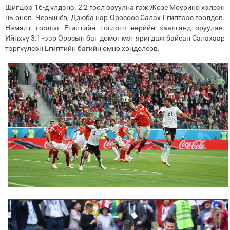
Шигшээ 16-д үлдэнэ. 2:2 гоол оруулна гэж Жозе Моурино хэлсэн
нь онов. Черышёв, Дзюба нар Оросоос Салах Египтээс гоолдов.
Нэмэлт гоолыг Египтийн тоглогч өөрийн хаалганд оруулав.
Ийнхүү 3:1 -ээр Оросын баг домог мэт яригдаж байсан Салахаар
тэргүүлсэн Египтийн багийн өмнө хөндөлсөв.