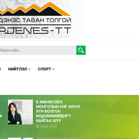
Л
НИЙТЛЭЛ
СПОРТ
Б.МӨНХСОЁЛ:
МОНГОЛЫН НЭГ АЮУЛ
ХҮН БОЛГОН
А
МЭДЭМХИЙРДЭГТ
БАЙГАА ШҮҮ
2024-12-20