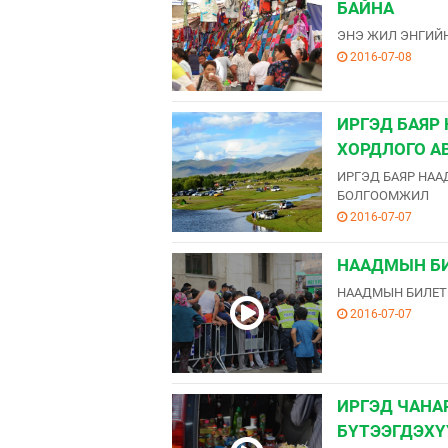
БАЙНА
ЭНЭ ЖИЛ ЭНГИЙ
2016-07-08
ИРГЭД БАЯР
ХОРДЛОГО А
ИРГЭД БАЯР НАА
БОЛГООМЖИЛ
2016-07-07
НААДМЫН БИ
НААДМЫН БИЛЕТ
2016-07-07
ИРГЭД ЧАНА
БҮТЭЭГДЭХҮ