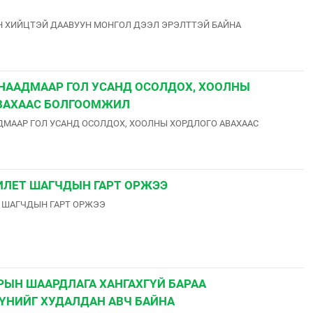
Н ХИЙЦТЭЙ ДААВУУН МОНГОЛ ДЭЭЛ ЭРЭЛТТЭЙ БАЙНА
 НААДМААР ГОЛ УСАНД ОСОЛДОХ, ХООЛНЫ
ВАХААС БОЛГООМЖИЛ
ДМААР ГОЛ УСАНД ОСОЛДОХ, ХООЛНЫ ХОРДЛОГО АВАХААС
ЛЕТ ШАГЧДЫН ГАРТ ОРЖЭЭ
 ШАГЧДЫН ГАРТ ОРЖЭЭ
РЫН ШААРДЛАГА ХАНГАХГҮЙ БАРАА
ҮНИЙГ ХУДАЛДАН АВЧ БАЙНА