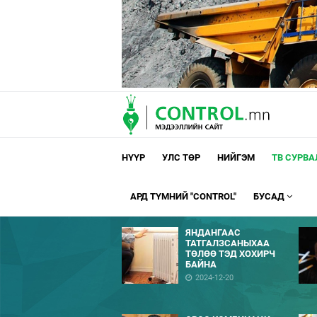
НҮҮР
УЛС ТӨР
НИЙГЭМ
ТВ СУРВ
АРД ТҮМНИЙ "CONTROL"
БУСАД
ЯНДАНГААС
ТАТГАЛЗСАНЫХАА
ТӨЛӨӨ ТЭД ХОХИРЧ
БАЙНА
2024-12-20