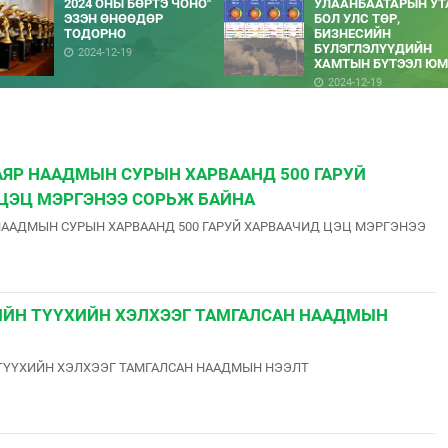
2024 ОНЫ БӨРТЭ ЧОНО"
УЛААНБААТАРЫН УТ
ЭЗЭН ӨНӨӨДӨР
БОЛ УЛС ТӨР,
ТОДОРНО
БИЗНЕСИЙН
БҮЛЭГЛЭЛҮҮДИЙН
2024-12-19
ХАМТЫН БҮТЭЭЛ ЮМ
2024-12-19
АЯР НААДМЫН СУРЫН ХАРВААНД 500 ГАРУЙ
ЦЭЦ МЭРГЭНЭЭ СОРЬЖ БАЙНА
НААДМЫН СУРЫН ХАРВААНД 500 ГАРУЙ ХАРВААЧИД ЦЭЦ МЭРГЭНЭЭ
ИЙН ТҮҮХИЙН ХЭЛХЭЭГ ТАМГАЛСАН НААДМЫН
ТҮҮХИЙН ХЭЛХЭЭГ ТАМГАЛСАН НААДМЫН НЭЭЛТ