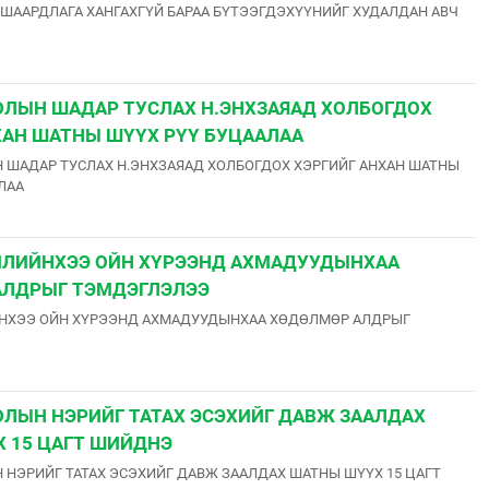
ШААРДЛАГА ХАНГАХГҮЙ БАРАА БҮТЭЭГДЭХҮҮНИЙГ ХУДАЛДАН АВЧ
ЛЫН ШАДАР ТУСЛАХ Н.ЭНХЗАЯАД ХОЛБОГДОХ
ХАН ШАТНЫ ШҮҮХ РҮҮ БУЦААЛАА
 ШАДАР ТУСЛАХ Н.ЭНХЗАЯАД ХОЛБОГДОХ ХЭРГИЙГ АНХАН ШАТНЫ
ЛАА
ИЛИЙНХЭЭ ОЙН ХҮРЭЭНД АХМАДУУДЫНХАА
АЛДРЫГ ТЭМДЭГЛЭЛЭЭ
ЙНХЭЭ ОЙН ХҮРЭЭНД АХМАДУУДЫНХАА ХӨДӨЛМӨР АЛДРЫГ
ЛЫН НЭРИЙГ ТАТАХ ЭСЭХИЙГ ДАВЖ ЗААЛДАХ
 15 ЦАГТ ШИЙДНЭ
НЭРИЙГ ТАТАХ ЭСЭХИЙГ ДАВЖ ЗААЛДАХ ШАТНЫ ШҮҮХ 15 ЦАГТ