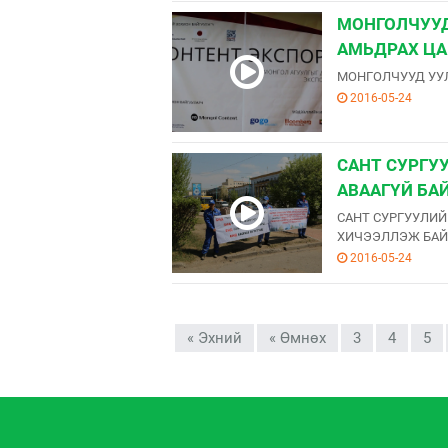
МОНГОЛЧУУД
АМЬДРАХ ЦА
МОНГОЛЧУУД УУЛ
2016-05-24
САНТ СУРГУ
АВААГҮЙ БА
САНТ СУРГУУЛИЙ
ХИЧЭЭЛЛЭЖ БАЙ
2016-05-24
« Эхний
« Өмнөх
3
4
5