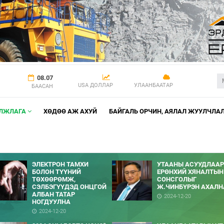
08.07
USA ДОЛЛАР
УЛААНБААТАР
БААСАН
АЛЖЛАГА
ХӨДӨӨ АЖ АХУЙ
БАЙГАЛЬ ОРЧИН, АЯЛАЛ ЖУУЛЧЛА
ЭЛЕКТРОН ТАМХИ
УТААНЫ АСУУДЛААР
БОЛОН ТҮҮНИЙ
ЕРӨНХИЙ ХЯНАЛТЫН
ТӨХӨӨРӨМЖ,
СОНСГОЛЫГ
СЭЛБЭГҮҮДЭД ОНЦГОЙ
Ж.ЧИНБҮРЭН АХАЛН
АЛБАН ТАТАР
2024-12-20
НОГДУУЛНА
2024-12-20