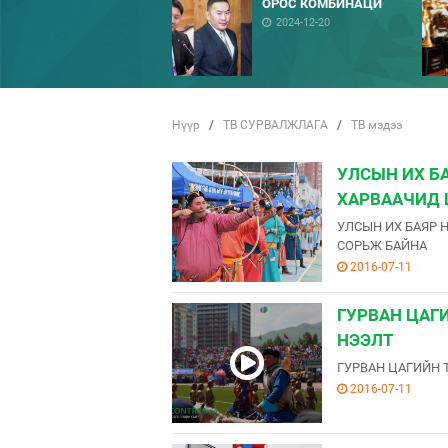
ОРОС КОМБИНАЦИ
2024-12-20
Нүүр
/
ТВ СУРВАЛЖЛАГА
/
ТВ мэдээ
УЛСЫН ИХ Б
ХАРВААЧИД 
УЛСЫН ИХ БАЯР 
СОРЬЖ БАЙНА
2016-07-11
ГУРВАН ЦАГ
НЭЭЛТ
ГУРВАН ЦАГИЙН 
2016-07-11