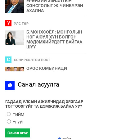
ЕРӨНХИЙ ХЯНАЛТЫН
СОНСГОЛЫГ Ж.ЧИНБҮРЭН
АХАЛНА
У
УЛС ТӨР
Б.МӨНХСОЁЛ: МОНГОЛЫН
НЭГ АЮУЛ ХҮН БОЛГОН
МЭДЭМХИЙРДЭГТ БАЙГАА
ШҮҮ
С
СОНИРХОЛТОЙ ПОСТ
ОРОС КОМБИНАЦИ
С
Санал асуулга
СПОРТ
2024 ОНЫ БӨРТЭ ЧОНО"
ЭЗЭН ӨНӨӨДӨР ТОДОРНО
ГАДААД УЛСЫН АЖИЛЧИДАД ХЯЗГААР
ТОГТООХГҮЙГ ТА ДЭМЖИЖ БАЙНА УУ?
У
УЛС ТӨР
ТИЙМ
УЛААНБААТАРЫН УТАА БОЛ
ҮГҮЙ
УЛС ТӨР, БИЗНЕСИЙН
БҮЛЭГЛЭЛҮҮДИЙН
Санал өгөх
ХАМТЫН БҮТЭЭЛ ЮМ
ТИЙМ