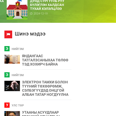
АА
ДУНД СУРГУУЛЬ РУУ
БҮЛЭГЛЭН ХАЛДСАН
ТУХАЙ ХЭЛЭЛЦЛЭЭ
2024-12-19
Шинэ мэдээ
Э
НИЙГЭМ
ЯНДАНГААС
ТАТГАЛЗСАНЫХАА ТӨЛӨӨ
ТЭД ХОХИРЧ БАЙНА
Э
НИЙГЭМ
ЭЛЕКТРОН ТАМХИ БОЛОН
ТҮҮНИЙ ТӨХӨӨРӨМЖ,
СЭЛБЭГҮҮДЭД ОНЦГОЙ
АЛБАН ТАТАР НОГДУУЛНА
У
УЛС ТӨР
УТААНЫ АСУУДЛААР