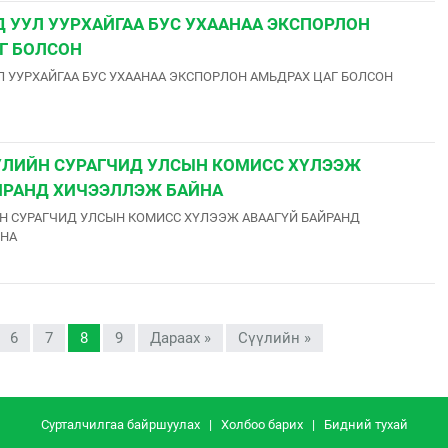
 УУЛ УУРХАЙГАА БУС УХААНАА ЭКСПОРЛОН
Г БОЛСОН
 УУРХАЙГАА БУС УХААНАА ЭКСПОРЛОН АМЬДРАХ ЦАГ БОЛСОН
УЛИЙН СУРАГЧИД УЛСЫН КОМИСС ХҮЛЭЭЖ
ЙРАНД ХИЧЭЭЛЛЭЖ БАЙНА
Н СУРАГЧИД УЛСЫН КОМИСС ХҮЛЭЭЖ АВААГҮЙ БАЙРАНД
НА
6
7
8
9
Дараах »
Сүүлийн »
Сурталчилгаа байршуулах
|
Холбоо барих
|
Бидний тухай