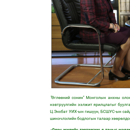
"
Өглөөний сонин" Монголын анхны олон
нэвтрүүлгийн ээлжит ярилцлагыг буулган
Ц.Энхбат УИХ-ын гишүүн, БСШУС-ын сай
шинэчлэлийн бодлогын талаар хөөрөлдс
-Олон жилийн тэртээгээс л таныг мэдэх