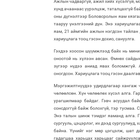
Ажлын чадваргүй, ажил хийх хүсэлгүй, мэ
хүнд ачаанаас үүрэлцэж, таталцахгүй ба
оны дүгнэлтээр Боловсролын яам хязгаа
тааруу үнэлгээний дүн. Энэ хариуцлага
яам, 21 аймгийн ажлын нэгдсэн тайлан 
хариуцлага тооц гэсэн дохио, сануулга.
Гэхдээ хоосон шүүмжлээд байх нь миний
оноотой нь хүлээн авсан. Өмнөх сайдын
зүгээр нүдээ аниад явах боломжгүй. 
оногдсон. Хариуцлага тооц гэсэн даалгав
Мэргэжилтнүүдээ удирдлагаар хангаж ч
чөлөөлсөн. Хүн чөлөөлөх хүсэл алга. Га
урагшилмаар байдаг. Гэвч асуудал бай
сонсдоггүй байж болохгүй, тэр тусмаа. 
Энэ талын шинж тэмдэг яаманд алга. Г
сургууль, цэцэрлэг, их дээд сургуулиуд,
байна. Үүнийг нэг мөр цэгцэлж, шат 
гадагшаа харьцах харьцааг сайжруулс