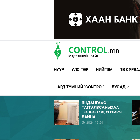
НҮҮР
УЛС ТӨР
НИЙГЭМ
ТВ СУРВ
АРД ТҮМНИЙ "CONTROL"
БУСАД
ЯНДАНГААС
ТАТГАЛЗСАНЫХАА
ТӨЛӨӨ ТЭД ХОХИРЧ
БАЙНА
2024-12-20