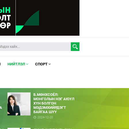
Л
НИЙТЛЭЛ
СПОРТ
Б.МӨНХСОЁЛ:
МОНГОЛЫН НЭГ АЮУЛ
ХҮН БОЛГОН
А
МЭДЭМХИЙРДЭГТ
БАЙГАА ШҮҮ
2024-12-20