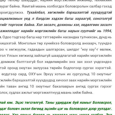
өндөр төлбөр шаарддаг, нарийн мэргэжлийн инженер, техникийн
зураг байна. Яамтай маань холбогдох боловсролын салбар гэхэд
орхигдуулжээ.
Тухайлбал, хөгжлийн бэрхшээлтэй хүүхдүүдтэй
циализмын үед л бэлдсэн хэдхэн багш хараагүй, сонсголгүй
ийг торгоож байна. Хэл засалч, дохионы хэл, хөдөлгөөн засалч
эй ажилладаг нарийн мэргэжлийн багш нарын сүүлчийг нь 1994,
а.
Одоо тэдгээр багш нар тэтгэврийн насандаа тулчихсан, дунд нь
жишээтэй. Монголын төр хүнийхээ боловсролд анхаарч, түүндээ
оо ч хөгжүүлж, гадаадын шалгарсан, шилдэг "ноу хау"-г өвлөж,
нгол Улсын хөгжилд зайлшгүй шаардлагатай нарийн мэргэжлийн
 дэмжиж бэлтгэхгүй бол хөдөлмөрийн энэ зах зээл үндсэндээ
тэй оронд оюутан залуусаа төрийн бодлогоор сургах хэрэгтэй.
 есдүгээр сард, ОХУ-ын Эрхүү хотын их сургуульд 10 оюутныг
өгжлийн бэрхшээлтэй хүүхдүүдэд хичээл заах нарийн мэргэжлийн
йн таван ангид 10 оюутныг бакалаврын ангид сургах гэрээг
 олох, судлах ажлыг мэргэжилтнүүд маань хийж байна.
лай юм. Эцэс төгсгөлгүй. Таны удирдаж буй яамыг Боловсрол,
дэг боловч эхлэл бөгөөд эцсийн цэг нь боловсрол дээр уулздаг.
ардаг. Улс орныг бүхэлд нь хамарда маш чухал салбар. Энэ