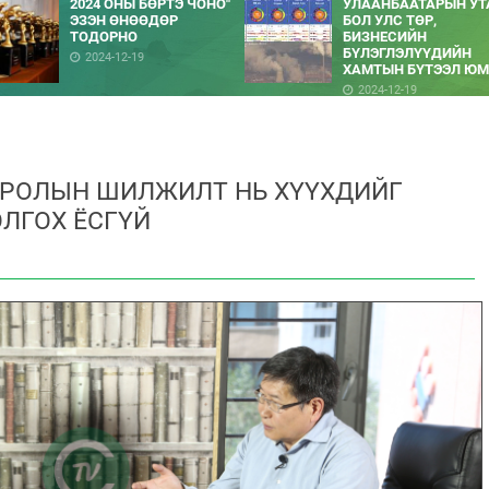
2024 ОНЫ БӨРТЭ ЧОНО"
УЛААНБААТАРЫН УТ
ЭЗЭН ӨНӨӨДӨР
БОЛ УЛС ТӨР,
ТОДОРНО
БИЗНЕСИЙН
БҮЛЭГЛЭЛҮҮДИЙН
2024-12-19
ХАМТЫН БҮТЭЭЛ ЮМ
2024-12-19
СРОЛЫН ШИЛЖИЛТ НЬ ХҮҮХДИЙГ
ЛГОХ ЁСГҮЙ