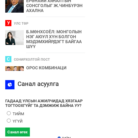
ЕРӨНХИЙ ХЯНАЛТЫН
СОНСГОЛЫГ Ж.ЧИНБҮРЭН
АХАЛНА
У
УЛС ТӨР
Б.МӨНХСОЁЛ: МОНГОЛЫН
НЭГ АЮУЛ ХҮН БОЛГОН
МЭДЭМХИЙРДЭГТ БАЙГАА
ШҮҮ
С
СОНИРХОЛТОЙ ПОСТ
ОРОС КОМБИНАЦИ
С
Санал асуулга
СПОРТ
2024 ОНЫ БӨРТЭ ЧОНО"
ЭЗЭН ӨНӨӨДӨР ТОДОРНО
ГАДААД УЛСЫН АЖИЛЧИДАД ХЯЗГААР
ТОГТООХГҮЙГ ТА ДЭМЖИЖ БАЙНА УУ?
У
УЛС ТӨР
ТИЙМ
УЛААНБААТАРЫН УТАА БОЛ
ҮГҮЙ
УЛС ТӨР, БИЗНЕСИЙН
БҮЛЭГЛЭЛҮҮДИЙН
Санал өгөх
ХАМТЫН БҮТЭЭЛ ЮМ
ТИЙМ