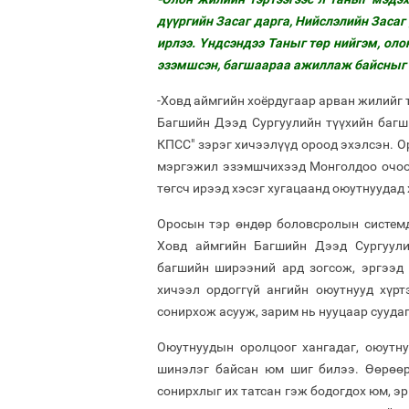
дүүргийн Засаг дарга, Нийслэлийн Засаг
ирлээ. Үндсэндээ Таныг төр нийгэм, оло
эзэмшсэн, багшаараа ажиллаж байсныг я
-Ховд аймгийн хоёрдугаар арван жилийг 
Багшийн Дээд Сургуулийн түүхийн багши
КПСС" зэрэг хичээлүүд ороод эхэлсэн. О
мэргэжил эзэмшчихээд Монголдоо очоод 
төгсч ирээд хэсэг хугацаанд оюутнуудад 
Оросын тэр өндөр боловсролын системд
Ховд аймгийн Багшийн Дээд Сургуули
багшийн ширээний ард зогсож, эргээд 
хичээл ордоггүй ангийн оюутнууд хүр
сонирхож асууж, зарим нь нууцаар суудаг 
Оюутнуудын оролцоог хангадаг, оюутну
шинэлэг байсан юм шиг билээ. Өөрөөр
сонирхлыг их татсан гэж бодогдох юм, э