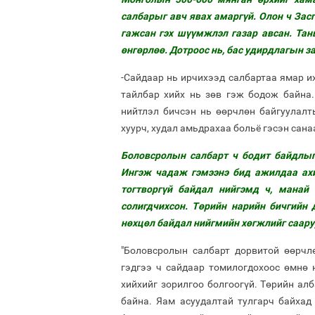
салбарыг авч явах амаргүй. Олон ч Засг
гажсан гэх шүүмжлэл газар авсан. Тан
өнгөрлөө. Дотроос нь, бас удирдлагын за
-Сайдаар нь ирчихээд салбартаа ямар и
тайлбар хийх нь зөв гэж бодож байна.
нийтлэл бичсэн нь өөрчлөн байгуулалт
хуурч, худал амьдрахаа больё гэсэн сан
Боловсролын салбарт ч бодит байдлыг 
Ингэж чадаж гэмээнэ бид ажилдаа ахи
тогтворгүй байдал нийгэмд ч, манай
солигдчихсон. Төрийн нарийн бичгийн 
нөхцөл байдал нийгмийн хөгжлийг саару
"Боловсролын салбарт дорвитой өөрчлө
гэдгээ ч сайдаар томилогдохоос өмнө 
хийхийг зорилгоо болгоогүй. Төрийн ал
байна. Яам асуудалтай тулгарч байхад