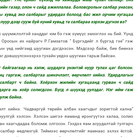
ийн газар, олон ч сайд ажиллалаа. Боловсролын салбар унасан,
ы хувьд энэ салбарыг удирдах болоод бас жил орчим хугацаа
луур дээр сууж буй хүний хувьд та салбараа хэрхэн дүгнэх вэ?
х шүүмжлэлтэй ханддаг юм бэ гэж хүмүүс эмзэглэх нь бий. Үүнд
 Оросын их найрагч Р.Гамзатов " Бүргэдийг л бүргэд гэе" гэж
ын үед нийгэмд шуугиан дэгдээсэн. Мэдсээр байж, бие биенээ
ааг дэвшүүлсэнээрээ тухайн үедээ шуугиан тарьж байсан.
байгаагаар нь хэлж, шударга үнэнтэй нүүр тулах цаг болсон.
ц гаргаж, салбартаа шинэчлэлт, өөрчлөлт хийнэ. Удирдлагын
 салбарт ч байна. Хоёрхон жилийн хугацаанд гурван ч сайд
дарга нь хоёр солигдсон. Бүгд л шүүхэд уулздаг. Нэг ийм гаж
улж байна.
лт хийнэ. Чадваргүй төрийн албан хаагчдыг зоригтой хална"
нуулгүй хэлсэн. Хэлсэн шигээ яаманд ирэнгүүтээ халаа, солио
бан хаагчдадаа боломж олгосон. Гэхдээ яам асуудалтай тулгарч
 салбар өөдлөхгүй. Тиймээс өөрчлөлтийг яамнаас эхлэх ёстой.