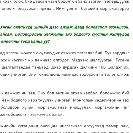
 нээх, олох, бие даасан үзэл бодолтой байх зэргийг төлөвшүүлж
ь өнөө ч олзуурхан ярьдаг. Ийм үед л багшийн мэргэжлээрээ
мянган оюутнууд хилийн дээс алхаж дээд боловсрол эзэмшсэн.
байсан. Боловсролын хөгжлийн энэ бодлого сүүлийн жилүүдэд
м өнөөгийн төрд байна уу?
дад элссэн монгол оюутнуудыг дэмжих тэтгэлэг бий. Бүх зардлыг
орхой хэсгийг нь яамнаас олгодог. Мэдээж шалгууртай. Тухайн
н шалгалтандаа тэнцээд, дээр дурдсан дэлхийн 100 шилдэг их,
 байх учиртай. Энэ тохиолдолд яамнаас тодорхой тэтгэлэг олгож
нь дэмжих нь зөв. Энэ бол энгийн үгээр хэлбэл, боломжоо бий
 Яам бодлого хэрэгжүүлэх учиртай. Монголын хөдөлмөрийн зах
боловсон хүчин, мэргэжилтнээ нийцүүлэх, мэргэжлийн чиг
мжих бодлогыг хөгжүүлэх ёстой.
 жилийн хугацаанд онгоцны нисгэгчээс өгсүүлээд төмөр зам,