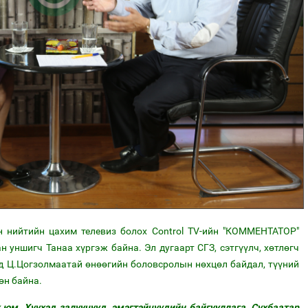
 нийтийн цахим телевиз болох Control TV-ийн "КОММЕНТАТОР"
 уншигч Танаа хүргэж байна. Эл дугаарт СГЗ, сэтгүүлч, хөтлөгч
д Ц.Цогзолмаатай өнөөгийн боловсролын нөхцөл байдал, түүний
өн байна.
 юм. Хүүхэд залуучууд, эмэгтэйчүүдийн байгууллага, Сүхбаатар