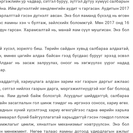
ргэжлийн ур чадвар, сэтгэл буруу, зүтгэл дутуу хүмүүс салбарын
йна. Ийм дүгнэлтийг хөндлөнгийн аудит ч гаргасан. Аудитын 2017
рлалттай гэсэн дүгнэлт авсан. Энэ бол яаманд бүхэлд нь өгсөн
ас яамны хэн ч бултаж, зайлсхийх боломжгүй. Мөн 2017 онд 16
дүн гарсан. Харамсалтай нь, манай яам сүүл мушгисан. Энэ бол
 хүсэл, зорилго биш. Төрийн сайдын хувьд салбараа алдаатай,
, өмнөх цагийн алдаа байсан гээд бусдаас бурууг эрээд эсвэл
Алдааг нь засаж залруулах, оноог нь хөгжүүлэх үүрэг надад
ар.
аддаггүй, хариуцлага алдсан зарим нэг газрын даргыг ажлаас
р, сэтгэл нийлэх газрын дарга, мэргэжилтнүүдтэй нэг баг болоод
на. Яам дүлий байж болохгүй. Асуудлыг шийддэггүй, салбараа
Сайн засаглалын гол шинж тэмдэг нь иргэнээ сонсох, хариу өгөх.
аднын хүний хүсэлтэнд хариу өгөхгүйгээс гадна өөрийн харьяа
 хамаарал бүхий байгууллагатай харьцдаггүй гэсэн гомдол голлож
дамжлагыг цөөлж, хяналтын механизмыг нэвтрүүлсэн. Энэ бол
ан менежмент. Нөгөө талаас яамны дотоод удирдлагын ажлыг