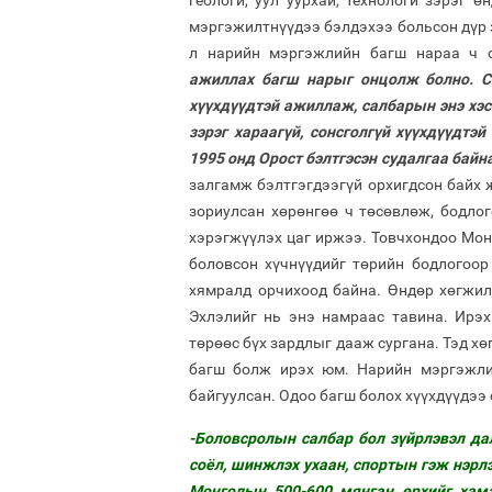
геологи, уул уурхай, технологи зэрэг 
мэргэжилтнүүдээ бэлдэхээ больсон дүр 
л нарийн мэргэжлийн багш нараа ч 
ажиллах багш нарыг онцолж болно. Со
хүүхдүүдтэй ажиллаж, салбарын энэ хэсг
зэрэг хараагүй, сонсголгүй хүүхдүүдт
1995 онд Орост бэлтгэсэн судалгаа байн
залгамж бэлтгэгдээгүй орхигдсон байх 
зориулсан хөрөнгөө ч төсөвлөж, бодлог
хэрэгжүүлэх цаг иржээ. Товчхондоо Мо
боловсон хүчнүүдийг төрийн бодлогоор
хямралд орчихоод байна. Өндөр хөгжил
Эхлэлийг нь энэ намраас тавина. Ирэх
төрөөс бүх зардлыг дааж сургана. Тэд х
багш болж ирэх юм. Нарийн мэргэжли
байгуулсан. Одоо багш болох хүүхдүүдээ
-Боловсролын салбар бол зүйрлэвэл да
соёл, шинжлэх ухаан, спортын гэж нэрлэ
Монголын 500-600 мянган өрхийг хам