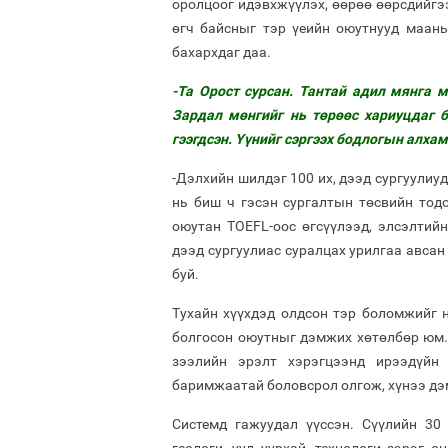
оролцоог идэвхжүүлэх, өөрөө өөрсдийгээ
өгч байсныг тэр үеийн оюутнууд маан
бахархдаг даа.
-Та Орост сурсан. Тантай адил мянга 
Зардал мөнгийг нь төрөөс хариуцдаг 
гээгдсэн. Үүнийг сэргээх бодлогын алха
-Дэлхийн шилдэг 100 их, дээд сургуулиу
нь биш ч гэсэн сургалтын төсвийн тод
оюутан TOEFL-оос өгсүүлээд, элсэлтий
дээд сургуулиас суралцах урилгаа авсан
буй.
Тухайн хүүхдэд олдсон тэр боломжийг 
болгосон оюутныг дэмжих хөтөлбөр юм.
зээлийн эрэлт хэрэгцээнд ирээдүйн 
баримжаатай боловсрол олгож, хүнээ дэ
Системд гажуудал үүссэн. Сүүлийн 30