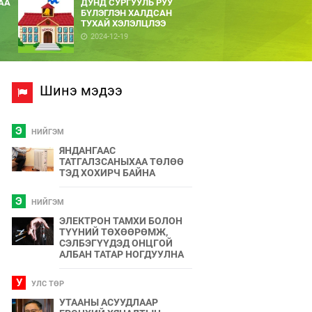
АА
ДУНД СУРГУУЛЬ РУУ
БҮЛЭГЛЭН ХАЛДСАН
ТУХАЙ ХЭЛЭЛЦЛЭЭ
2024-12-19
Шинэ мэдээ
Э
НИЙГЭМ
ЯНДАНГААС
ТАТГАЛЗСАНЫХАА ТӨЛӨӨ
ТЭД ХОХИРЧ БАЙНА
Э
НИЙГЭМ
ЭЛЕКТРОН ТАМХИ БОЛОН
ТҮҮНИЙ ТӨХӨӨРӨМЖ,
СЭЛБЭГҮҮДЭД ОНЦГОЙ
АЛБАН ТАТАР НОГДУУЛНА
У
УЛС ТӨР
УТААНЫ АСУУДЛААР