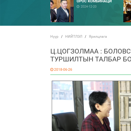
ОРОС КОМБИНАЦИ
2024-12-20
Нүүр
/
НИЙТЛЭЛ
/
Ярилцлага
Ц.ЦОГЗОЛМАА : БОЛОВ
ТУРШИЛТЫН ТАЛБАР БО
2018-06-26