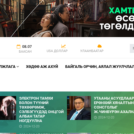
08.07
USA ДОЛЛАР
УЛААНБААТАР
БААСАН
АЛЖЛАГА
ХӨДӨӨ АЖ АХУЙ
БАЙГАЛЬ ОРЧИН, АЯЛАЛ ЖУУЛЧЛА
ЭЛЕКТРОН ТАМХИ
УТААНЫ АСУУДЛААР
БОЛОН ТҮҮНИЙ
ЕРӨНХИЙ ХЯНАЛТЫН
ТӨХӨӨРӨМЖ,
СОНСГОЛЫГ
СЭЛБЭГҮҮДЭД ОНЦГОЙ
Ж.ЧИНБҮРЭН АХАЛН
АЛБАН ТАТАР
2024-12-20
НОГДУУЛНА
2024-12-20