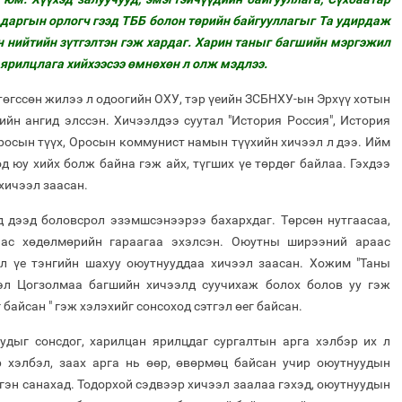
 даргын орлогч гээд ТББ болон төрийн байгууллагыг Та удирдаж
н нийтийн зүтгэлтэн гэж хардаг. Харин таныг багшийн мэргэжил
рилцлага хийхээсээ өмнөхөн л олж мэдлээ.
төгссөн жилээ л одоогийн ОХУ, тэр үеийн ЗСБНХУ-ын Эрхүү хотын
йн ангид элссэн. Хичээлдээ суутал "История Россия", История
росын түүх, Оросын коммунист намын түүхийн хичээл л дээ. Ийм
юу хийх болж байна гэж айх, түгших үе төрдөг байлаа. Гэхдээ
хичээл заасан.
 дээд боловсрол эзэмшсэнээрээ бахархдаг. Төрсөн нутгаасаа,
ас хөдөлмөрийн гараагаа эхэлсэн. Оюутны ширээний араас
л үе тэнгийн шахуу оюутнууддаа хичээл заасан. Хожим "Таны
тэл Цогзолмаа багшийн хичээлд суучихаж болох болов уу гэж
байсан " гэж хэлэхийг сонсоход сэтгэл өег байсан.
удыг сонсдог, харилцан ярилцдаг сургалтын арга хэлбэр их л
 хэлбэл, заах арга нь өөр, өвөрмөц байсан учир оюутнуудын
ргэн санахад. Тодорхой сэдвээр хичээл заалаа гэхэд, оюутнуудын