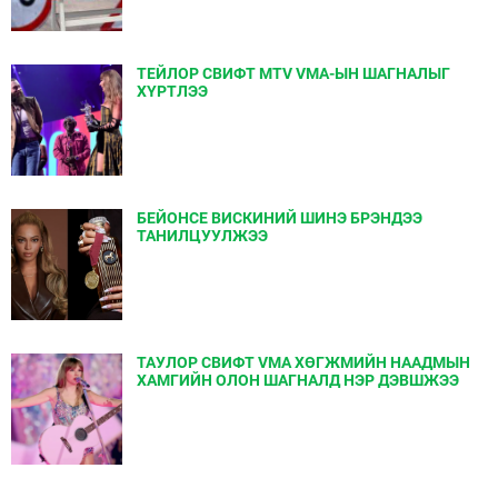
ТЕЙЛОР СВИФТ MTV VMA-ЫН ШАГНАЛЫГ
ХҮРТЛЭЭ
БЕЙОНСЕ ВИСКИНИЙ ШИНЭ БРЭНДЭЭ
ТАНИЛЦУУЛЖЭЭ
ТАУЛОР СВИФТ VMA ХӨГЖМИЙН НААДМЫН
ХАМГИЙН ОЛОН ШАГНАЛД НЭР ДЭВШЖЭЭ