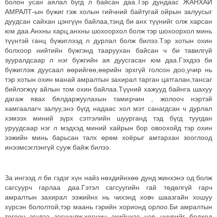
болон усан аялал бүгд л байсан даа.Тэр дундаас ЖАНХАЙ
АМРАЛТ-ын бүжиг гэж холын гийчний байтугай ойрын залуусыг
дуудсан сайхан цэнгүүн байлаа,тэнд би анх түүнийг олж харсан
юм даа.Анхны харц,анхны шохоорхол болж тэр шохоорхол минь
түүнтэй ганц бүжиглээд л дурлал болж билээ.Тэр хотын охин
болхоор нийтийн бүжгэнд тааруухан байсан ч би тавилгүй
зууралдсаар л нэг бүжгийн ая дуусгасан юм даа.Гэхдээ би
бүжиглэж дуусаал өөрийгөө,өөрийн эрхгүй голсон доо,учир нь
тэр хотын охин манай амралтын захирал тарган цатгалан,тансаг
бийлэгжүү айлын том охин байлаа.Түүний хажууд байнга шахуу
дагаж явах бялдаржуулахын тамирчин , жолооч нэртэй
хамгаалагч залуу,энэ бүгд надаас хол мэт санагдсан ч дурлал
хэмээх миний зүрх сэтгэлийн шуурганд тэд бүгд туугдан
уруудсаар нэг л мэдхэд миний хайрын бор овоохойд тэр охин
ээжийн минь барьсан талх өрөм хоёрыг амтархан зооглоод
инээмсэглэнгүй сууж байж билээ.
За ингээд л би гэдэг хүн найз нөхдийнхөө дунд жинхэнэ од болж
сагсуурч гарлаа даа.Гэтэл сагсуугийн гай төдөлгүй гарч
амралтын захирал ээжийнх нь чихэнд ховч шаазгайн хошуу
хүрсэн бололтой,тэр маань гэрийн хорионд орлоо.Би амралтын
тогооч эгчдээ загнуулж,хөгшин эхийнхээ нэр нүүрийг бодход