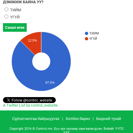
ДЭМЖИЖ БАЙНА УУ?
ТИЙМ
ҮГҮЙ
Санал өгөх
ТИЙМ
ҮГҮЙ
12.5%
87.5%
A Twitter List by control_website
Сурталчилгаа байршуулах
|
Холбоо барих
|
Бидний тухай
Copyright 2016 © Control.mn. Бүх эрх хуулиар хамгаалагдсан. Вэбийг
ҮҮПС
ХХК