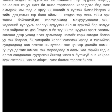
яанаа,энэ хэцүү цагт би ажил төрлөөсөө халагдвал бид яаж
амьдрах юм гээд л эрүүний шөлийг ч хүртэж билээ.Нээрээ ч
тийм дээ,хотын тэр баян айлын… гэхдээ тэр минь тийм эрх
танхи байгаагүй,их хэрсүү,ажилд махруу,ухаалаг…охин
хөдөөний сургууль соёлгүй,зүдүүхэн айлын зүрхтэй бор залууг
яаж хайрлах вэ дээ.Гэхдээ л би түүнийгээ нуурын эрэгт завины
зогсоол дээр усанд явах далимаар намайг харж зогсдог болов
уу гэж бодоол, би үлгэрийн хөлөг хүлэглэж ирээд л түүнийгээ
сундалдаад аав ээжээс нь зугтаан хөх цэнхэр далайн номин
гүнрүү давхих юмсан гэж мөрөөдөөд л аавынхаа гэрийн гадна
аргал сандаалан суудагсан.Ингээд хэзээ ч бүтэхгүй энэ хайраа
зүрх сэтгэлийнхээ самбарт шүлэг болгон тэрлэж билээ.