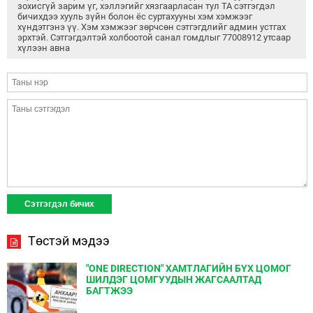
зохисгүй зарим үг, хэллэгийг хязгаарласан тул ТА сэтгэгдэл
бичихдээ хууль зүйн болон ёс суртахууны хэм хэмжээг
хүндэтгэнэ үү. Хэм хэмжээг зөрчсөн сэтгэгдлийг админ устгах
эрхтэй. Сэтгэгдэлтэй холбоотой санал гомдлыг 77008912 утсаар
хүлээн авна
Төстэй мэдээ
"ONE DIRECTION" ХАМТЛАГИЙН БҮХ ЦОМОГ
ШИЛДЭГ ЦОМГУУДЫН ЖАГСААЛТАД
БАГТЖЭЭ