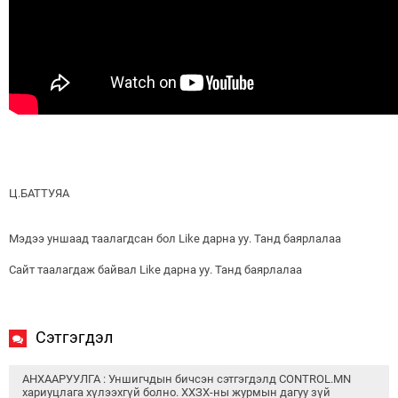
Ц.БАТТУЯА
Мэдээ уншаад таалагдсан бол Like дарна уу. Танд баярлалаа
Сайт таалагдаж байвал Like дарна уу. Танд баярлалаа
Сэтгэгдэл
АНХААРУУЛГА : Уншигчдын бичсэн сэтгэгдэлд CONTROL.MN
хариуцлага хүлээхгүй болно. ХХЗХ-ны журмын дагуу зүй