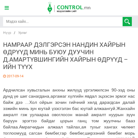
Нүүр
/
Урлаг
НАМРААР ДЭЛГЭРСЭН НАНДИН ХАЙРЫН
ӨДРҮҮД МИНЬ БУЮУ ДУУЧИН
Д.АМАРТҮВШИНГИЙН ХАЙРЫН ӨДРҮҮД –
ИЙН ТҮҮХ
2017-09-14
Ардчилсан хувьсгалын анхны жилүүд үргэлжилсэн 90-ээд оны
дунд үе шиг санагдана,аргамаг хүлгийн явдал эцээсэн эрмэг нас
байж дээ …Хол ойрын зочин гийчний хөлд дарагдсан далай
ээжийн минь зун юутай үзэсгэлэн бас юутай алжаангуй.Жанхайн
амралт гэж уулаараа овоглосон манай амралт нуурын зүүн
баруун эрэгтээ байдаг цорын ганц том жуулчны бааз
байлаа.Амрагчидын алжаал тайлах,ая тухыг хангах чөлөөт
тоглоомууд сагсан бөмбөг,гар бөмбөг,ширээний бөмбөг морь