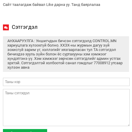
Сайт таалагдаж байвал Like дарна уу. Танд баярлалаа
Сэтгэгдэл
АНХААРУУЛГА : Уншигчдын бичсэн сэтгэгдэлд CONTROL.MN
хариуцлага хүлээхгүй болно. ХХЗХ-ны журмын дагуу зүй
зохисгүй зарим үг, хэллэгийг хязгаарласан тул ТА сэтгэгдэл
бичихдээ хууль зүйн болон ёс суртахууны хэм хэмжээг
хүндэтгэнэ үү. Хэм хэмжээг зөрчсөн сэтгэгдлийг админ устгах
эрхтэй. Сэтгэгдэлтэй холбоотой санал гомдлыг 77008912 утсаар
хүлээн авна