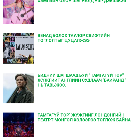
ХАМГИЙН ОЛОН ШАГНАЛД НЭР ДЭВШЖЭЭ
ВЕНАД БОЛОХ ТАУЛОР СВИФТИЙН
ТОГЛОЛТЫГ ЦУЦАЛЖЭЭ
БИДНИЙ ШАГШААД БУЙ " ТАМГАГҮЙ ТӨР"
ЖҮЖГИЙГ АНГЛИЙН СУДЛААЧ "БАЙРАНД "
НЬ ТАВЬЖЭЭ.
ТАМГАГҮЙ ТӨР" ЖҮЖГИЙГ ЛОНДОНГИЙН
ТЕАТРТ МОНГОЛ ХЭЛЭЭРЭЭ ТОГЛОЖ БАЙНА