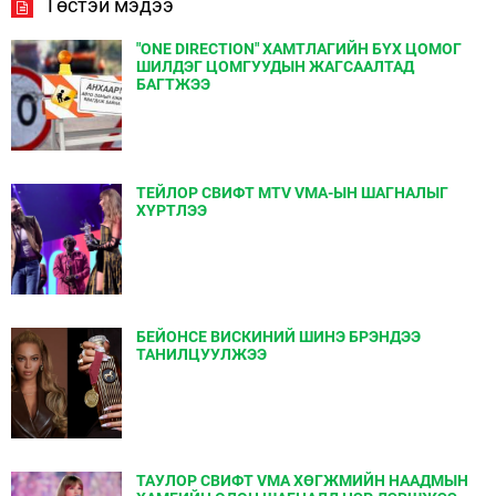
Төстэй мэдээ
"ONE DIRECTION" ХАМТЛАГИЙН БҮХ ЦОМОГ
ШИЛДЭГ ЦОМГУУДЫН ЖАГСААЛТАД
БАГТЖЭЭ
ТЕЙЛОР СВИФТ MTV VMA-ЫН ШАГНАЛЫГ
ХҮРТЛЭЭ
БЕЙОНСЕ ВИСКИНИЙ ШИНЭ БРЭНДЭЭ
ТАНИЛЦУУЛЖЭЭ
ТАУЛОР СВИФТ VMA ХӨГЖМИЙН НААДМЫН