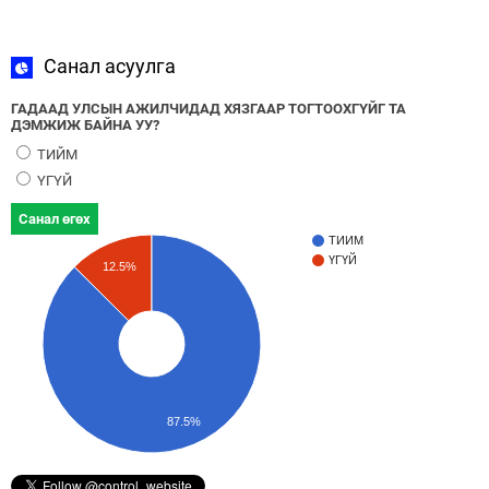
Санал асуулга
ГАДААД УЛСЫН АЖИЛЧИДАД ХЯЗГААР ТОГТООХГҮЙГ ТА
ДЭМЖИЖ БАЙНА УУ?
ТИЙМ
ҮГҮЙ
Санал өгөх
ТИЙМ
ҮГҮЙ
12.5%
87.5%