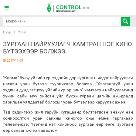
Нүүр
/
Урлаг
ЗУРГААН НАЙРУУЛАГЧ ХАМТРАН НЭГ КИНО
БҮТЭЭХЭЭР БОЛЖЭЭ
2017-11-09
"Карма” буюу үйлийн үр сэдвийн дор зургаан шилдэг найруулагч
нэгдэн уран бүтээл туурвихаар болжээ. "Хязгааргүй үнэн
худлын дунд гагцхүү үйлийн үр оршино” хэмээсэн найруулагчид
хүний сайн, муу хийсэн үйл бүхэн гурван цагийн амьдралд
харилцан уялдаатай болохыг уран бүтээлээр харуулах ажээ.
Тэд хэдийгээр жил гаруйн хугацаанд бэлтгэгдсэн энэхүү нэн
сонирхолтой уран сайхны киногоо оны өмнө гаргахаар
төлөвлөжээ. Үзэгчид нэг киноноос зургаан өөр өнгө, зургаан
өөр санааг хүлээн авах юм.