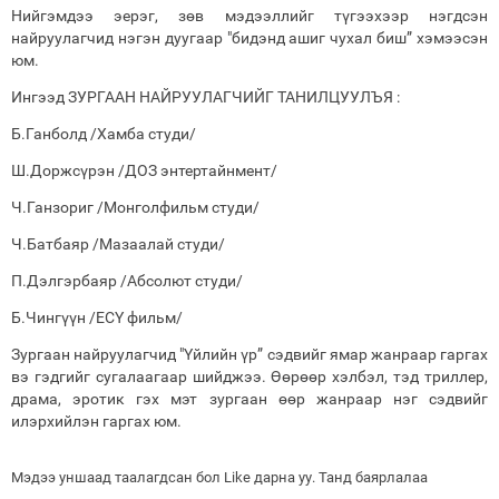
Нийгэмдээ эерэг, зөв мэдээллийг түгээхээр нэгдсэн
найруулагчид нэгэн дуугаар "бидэнд ашиг чухал биш” хэмээсэн
юм.
Ингээд ЗУРГААН НАЙРУУЛАГЧИЙГ ТАНИЛЦУУЛЪЯ :
Б.Ганболд /Хамба студи/
Ш.Доржсүрэн /ДОЗ энтертайнмент/
Ч.Ганзориг /Монголфильм студи/
Ч.Батбаяр /Мазаалай студи/
П.Дэлгэрбаяр /Абсолют студи/
Б.Чингүүн /ЕСҮ фильм/
Зургаан найруулагчид "Үйлийн үр” сэдвийг ямар жанраар гаргах
вэ гэдгийг сугалаагаар шийджээ. Өөрөөр хэлбэл, тэд триллер,
драма, эротик гэх мэт зургаан өөр жанраар нэг сэдвийг
илэрхийлэн гаргах юм.
Мэдээ уншаад таалагдсан бол Like дарна уу. Танд баярлалаа