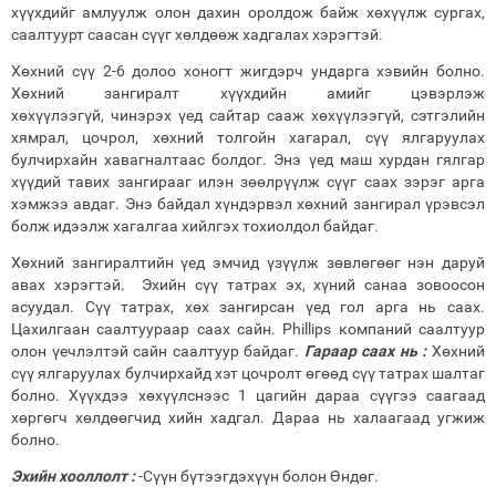
хүүхдийг амлуулж олон дахин оролдож байж хөхүүлж сургах,
саалтуурт саасан сүүг хөлдөөж хадгалах хэрэгтэй.
Хөхний сүү 2-6 долоо хоногт жигдэрч ундарга хэвийн болно.
Хөхний зангиралт хүүхдийн амийг цэвэрлэж
хөхүүлээгүй, чинэрэх үед сайтар сааж хөхүүлээгүй, сэтгэлийн
хямрал, цочрол, хөхний толгойн хагарал, сүү ялгаруулах
булчирхайн хавагналтаас болдог. Энэ үед маш хурдан гялгар
хүүдий тавих зангирааг илэн зөөлрүүлж сүүг саах зэрэг арга
хэмжээ авдаг. Энэ байдал хүндэрвэл хөхний зангирал үрэвсэл
болж идээлж хагалгаа хийлгэх тохиолдол байдаг.
Хөхний зангиралтийн үед эмчид үзүүлж зөвлөгөөг нэн даруй
авах хэрэгтэй. Эхийн сүү татрах эх, хүний санаа зовоосон
асуудал. Сүү татрах, хөх зангирсан үед гол арга нь саах.
Цахилгаан саалтуураар саах сайн. Phillips компаний саалтуур
олон үечлэлтэй сайн саалтуур байдаг.
Гараар саах нь :
Хөхний
сүү ялгаруулах булчирхайд хэт цочролт өгөөд сүү татрах шалтаг
болно. Хүүхдээ хөхүүлснээс 1 цагийн дараа сүүгээ саагаад
хөргөгч хөлдөөгчид хийн хадгал. Дараа нь халаагаад угжиж
болно.
Эхийн хооллолт :
-Сүүн бүтээгдэхүүн болон Өндөг.