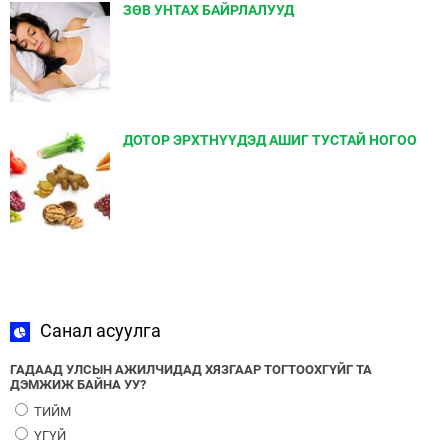
ЗӨВ УНТАХ БАЙРЛАЛУУД
ДОТОР ЭРХТНҮҮДЭД АШИГ ТУСТАЙ НОГОО
Санал асуулга
ГАДААД УЛСЫН АЖИЛЧИДАД ХЯЗГААР ТОГТООХГҮЙГ ТА
ДЭМЖИЖ БАЙНА УУ?
ТИЙМ
ҮГҮЙ