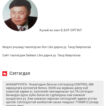
Хүний их эмч Б.БАТ-ОРГИЛ
Мэдээ уншаад таалагдсан бол Like дарна уу. Танд баярлалаа
Сайт таалагдаж байвал Like дарна уу. Танд баярлалаа
Сэтгэгдэл
АНХААРУУЛГА : Уншигчдын бичсэн сэтгэгдэлд CONTROL.MN
хариуцлага хүлээхгүй болно. ХХЗХ-ны журмын дагуу зүй
зохисгүй зарим үг, хэллэгийг хязгаарласан тул ТА сэтгэгдэл
бичихдээ хууль зүйн болон ёс суртахууны хэм хэмжээг
хүндэтгэнэ үү. Хэм хэмжээг зөрчсөн сэтгэгдлийг админ устгах
эрхтэй. Сэтгэгдэлтэй холбоотой санал гомдлыг 77008912 утсаар
хүлээн авна