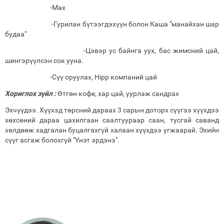
-Мах
-Гурилан бүтээгдэхүүн болон Каша "манайхан шар
будаа"
-Цэвэр ус байнга уух, бас жимсний цай,
шингэрүүлсэн сок ууна.
-Сүү оруулах, Hipp компаний цай
Хориглох зүйл :
Өтгөн кофе, хар цай, уурлаж сандрах
Эхчүүдээ. Хүүхэд төрсний дараах 3 сарын доторх сүүгээ хүүхдээ
хөхсөний дараа цахилгаан саалтуураар саан, тусгай саванд
хөлдөөж хадгалан буцалгахгүй халаан хүүхдээ угжаарай. Эхийн
сүүг асгаж болохгүй "Үнэт эрдэнэ".