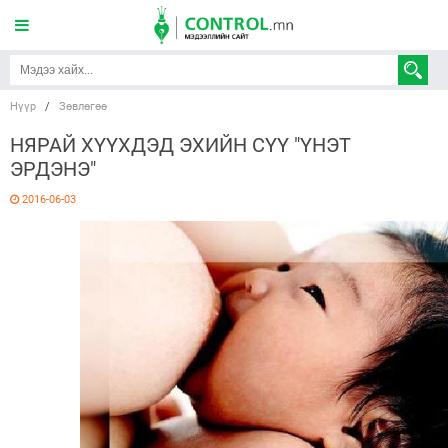
Нүүр
/
Зөвлөгөө
НЯРАЙ ХҮҮХДЭД ЭХИЙН СҮҮ "ҮНЭТ
ЭРДЭНЭ"
2016-06-03