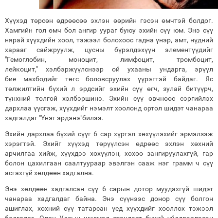
Хүүхэд төрсөн өдрөөсөө эхлэн өөрийн гэсэн өмчтэй болдог.
Хамгийн гол өмч бол ангир уураг буюу эхийн сүү юм. Энэ сүү
нярай хүүхдийн хоол, тэжээл болохоос гадна үнэр, амт, нүдний
харааг сайжруулж, цусны бүрэлдэхүүн элементүүдийг
"Гемоглобин, моноцит, лимфоцит, тромбоцит,
лейкоцит," хэлбэржүүлснээр ой ухааны ундарга, эрүүл
бие махбодийг төгс боловсруулах үүрэгтэй байдаг. Яс
төлжилтийн бүхий л эрдсийг эхийн сүү өгч, зулай битүүрч,
түнхний толгой хэлбэршинэ. Эхийн сүү өвчнөөс сэргийлэх
дархлаа үүсгэж, хүүхдийг нэмэлт хоолонд ортол шидэт чанараа
хадгалдаг "Үнэт эрдэнэ"билээ.
Эхийн дархлаа бүхий сүүг 6 сар хүртэл хөхүүлэхийг эрмэлзэж
хэрэгтэй. Эхийг хүүхэд төрүүлсэн өдрөөс эхлэн хөхний
арчилгаа хийж, хүүхдээ хөхүүлэн, хөхөө зангируулахгүй, гар
болон цахилгаан саалтуураар эвэлгэн сааж нэг грамм ч сүү
асгахгүй хөлдөөн хадгална.
Энэ хөлдөөн хадгалсан сүү 6 сарын дотор муудахгүй шидэт
чанараа хадгалдаг байна. Энэ сүүнээс донор сүү болгон
ашиглах, хөхний сүү татарсан үед хүүхдийг хооллох тэжээл
болгодог. Олон Улсын шилмэл стандарт бүхий үйлдвэрлэсэн