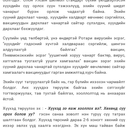
хүүхдийн сүү орлох сүүн тэжээлүүд, эхийн сүүний шидэт
чанарыг бүрэн орлож чадахгүй байна. Эхийн
сүүний дархлаат чанар, хүүхдийн халдварт өвчнөөс сэргийлэх,
вакцинуудын дархлаат чанартай сайтар сүлэлдэн, хүүхдийн
дархлааг бэхжүүлдэг.
Сүүлийн үед төлбөртэй, үнэ өндөртэй Ротари вирусийн эсрэг,
"хүүхдийг гэдэсний хүчтэй халдвараас сэргийлж, шингэн
алдуулахгүй байлгах" вакцин,
Пневмококкийн эсрэг "уушигний хоруу чанарт бактер, вирус,
хатгалгаа тусгахгүй уушги хамгаалах" вакцин зэрэг эхийн
сүүний дархлаа чанартай сүлэлдэн хүүхдийг өвчлөлөөс сайтар
хамгаалагч вакцинуудыг гарган амжилтад хүрч байна.
Эхийн сүүг татруулахгүй байх нь, гэр бүлийн ихээхэн чармайлт
болдог. Анх хүүхдээ төрүүлж байгаа эхийн сэтгэхүйг
тогтворжуулах, тав тухтай байлгах, хооллолтод нь анхаарах
ёстой.
Хүүхэд төрүүлэх эх :
- Хүүхэд ээ яаж хооллох вэ?. Хөхөнд сүү
орох болов уу?
гэсэн санаа зоволт нэн түрүү сүү татрах
шалтгаан болдог. Хүүхэд төрсний дараа 2-6 хоногт хөхний сүү
ихээр эвлэх үүд хаалга нээгдэнэ. Эх хүн маш тайван байж