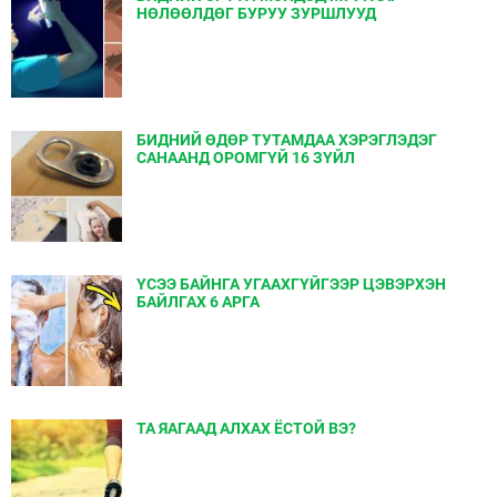
НӨЛӨӨЛДӨГ БУРУУ ЗУРШЛУУД
БИДНИЙ ӨДӨР ТУТАМДАА ХЭРЭГЛЭДЭГ
САНААНД ОРОМГҮЙ 16 ЗҮЙЛ
ҮСЭЭ БАЙНГА УГААХГҮЙГЭЭР ЦЭВЭРХЭН
БАЙЛГАХ 6 АРГА
ТА ЯАГААД АЛХАХ ЁСТОЙ ВЭ?