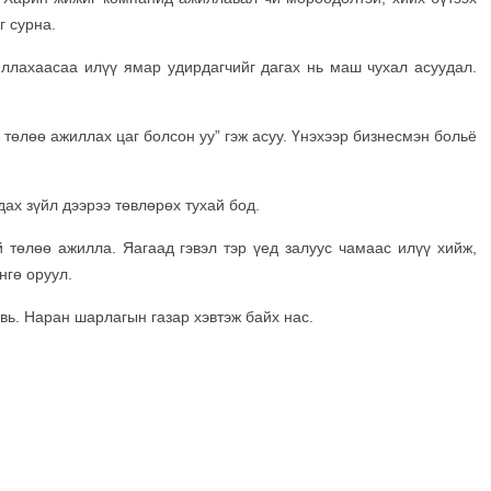
г сурна.
лахаасаа илүү ямар удирдагчийг дагах нь маш чухал асуудал.
төлөө ажиллах цаг болсон уу” гэж асуу. Үнэхээр бизнесмэн больё
ах зүйл дээрээ төвлөрөх тухай бод.
 төлөө ажилла. Яагаад гэвэл тэр үед залуус чамаас илүү хийж,
нгө оруул.
вь. Наран шарлагын газар хэвтэж байх нас.