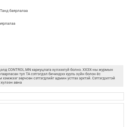
 Танд баярлалаа
баярлалаа
дэлд CONTROL.MN хариуцлага хүлээхгүй болно. ХХЗХ-ны журмын
згаарласан тул ТА сэтгэгдэл бичихдээ хууль зүйн болон ёс
м хэмжээг зөрчсөн сэтгэгдлийг админ устгах эрхтэй. Сэтгэгдэлтэй
 хүлээн авна