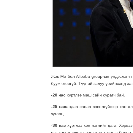
Жэк Ма бол Alibaba group-ын үндэслэгч г
бууж өгөөгүй. Түүний залуу үеийнхэнд хан
-20 нас
хүртлээ маш сайн сурагч бай.
-25 нас
андаа санаа зоволгүйгээр хангал
зугаац.
-30 нас
хүртлээ хэн нэгнийг дага. Хэрвэ
нэг том машины нэгээхэн хэсэг л болно