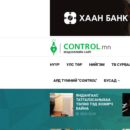
НҮҮР
УЛС ТӨР
НИЙГЭМ
ТВ СУРВ
АРД ТҮМНИЙ "CONTROL"
БУСАД
ЯНДАНГААС
ТАТГАЛЗСАНЫХАА
ТӨЛӨӨ ТЭД ХОХИРЧ
БАЙНА
2024-12-20