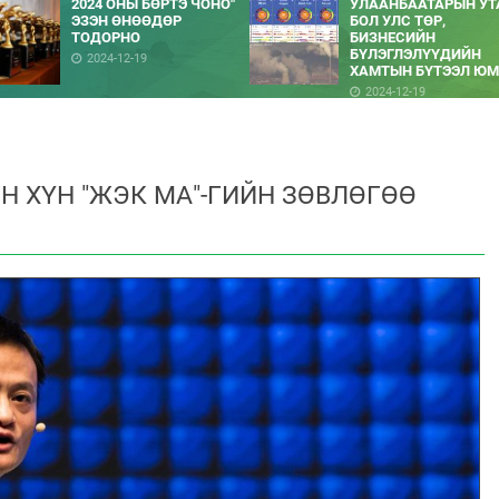
2024 ОНЫ БӨРТЭ ЧОНО"
УЛААНБААТАРЫН УТ
ЭЗЭН ӨНӨӨДӨР
БОЛ УЛС ТӨР,
ТОДОРНО
БИЗНЕСИЙН
БҮЛЭГЛЭЛҮҮДИЙН
2024-12-19
ХАМТЫН БҮТЭЭЛ ЮМ
2024-12-19
Н ХҮН "ЖЭК МА"-ГИЙН ЗӨВЛӨГӨӨ