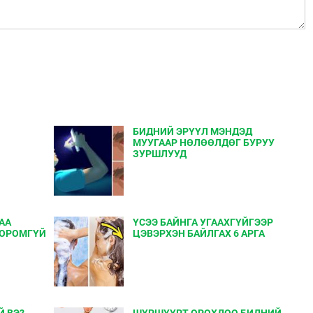
БИДНИЙ ЭРҮҮЛ МЭНДЭД
МУУГААР НӨЛӨӨЛДӨГ БУРУУ
ЗУРШЛУУД
АА
ҮСЭЭ БАЙНГА УГААХГҮЙГЭЭР
 ОРОМГҮЙ
ЦЭВЭРХЭН БАЙЛГАХ 6 АРГА
Й ВЭ?
ШҮРШҮҮРТ ОРОХДОО БИДНИЙ