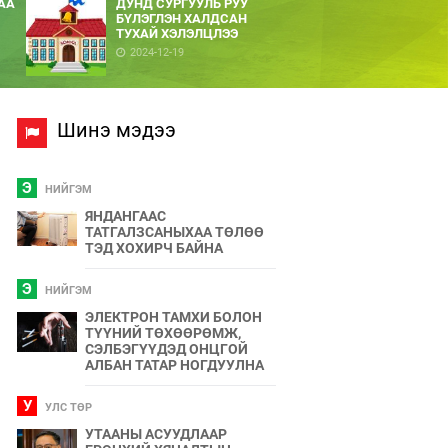
АА
ДУНД СУРГУУЛЬ РУУ
БҮЛЭГЛЭН ХАЛДСАН
ТУХАЙ ХЭЛЭЛЦЛЭЭ
2024-12-19
Шинэ мэдээ
Э
НИЙГЭМ
ЯНДАНГААС
ТАТГАЛЗСАНЫХАА ТӨЛӨӨ
ТЭД ХОХИРЧ БАЙНА
Э
НИЙГЭМ
ЭЛЕКТРОН ТАМХИ БОЛОН
ТҮҮНИЙ ТӨХӨӨРӨМЖ,
СЭЛБЭГҮҮДЭД ОНЦГОЙ
АЛБАН ТАТАР НОГДУУЛНА
У
УЛС ТӨР
УТААНЫ АСУУДЛААР