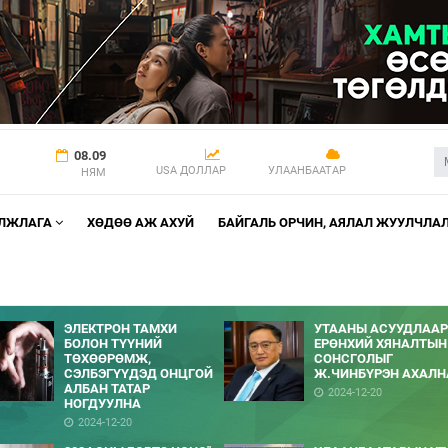
08.09
USA ДОЛЛАР
УЛААНБААТАР
НЯМ
АЛЖЛАГА
ХӨДӨӨ АЖ АХУЙ
БАЙГАЛЬ ОРЧИН, АЯЛАЛ ЖУУЛЧЛА
ЭЛЕКТРОН ТАМХИ
УТААНЫ АСУУДЛААР
БОЛОН ТҮҮНИЙ
ЕРӨНХИЙ ХЯНАЛТЫН
ТӨХӨӨРӨМЖ,
СОНСГОЛЫГ
СЭЛБЭГҮҮДЭД ОНЦГОЙ
Ж.ЧИНБҮРЭН АХАЛН
АЛБАН ТАТАР
2024-12-20
НОГДУУЛНА
2024-12-20