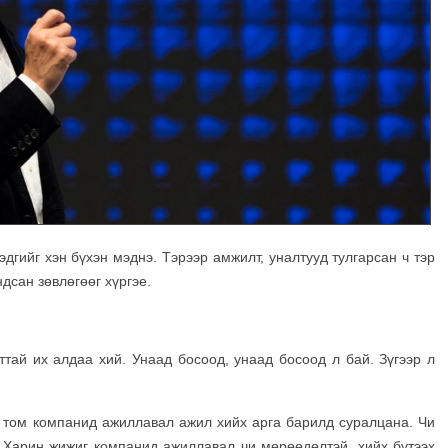
эдгийг хэн бүхэн мэднэ. Тэрээр амжилт, уналтууд тулгарсан ч тэр
дсан зөвлөгөөг хүргэе.
ттай их алдаа хий. Унаад босоод, унаад босоод л бай. Зүгээр л
э том компанид ажиллавал ажил хийх арга барилд суралцана. Чи
. Харин жижиг компанид ажиллавал чи мөрөөдөлтэй, хийх бүтээх