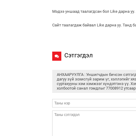
Мэдээ уншаад таалагдсан бол Like дарна уу.
Сайт таалагдаж байвал Like дарна уу. Танд 
Сэтгэгдэл
АНХААРУУЛГА : Уншигчдын бичсэн сэтгэг
дагуу зүй зохисгүй зарим үг, хэллэгийг хя
суртахууны хэм хэмжээг хүндэтгэнэ үү. Хэ
холбоотой санал гомдлыг 77008912 утсаар