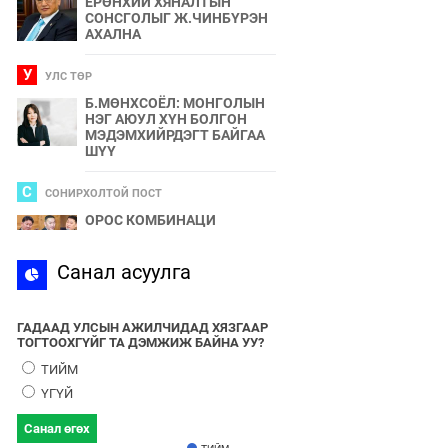
ЕРӨНХИЙ ХЯНАЛТЫН
СОНСГОЛЫГ Ж.ЧИНБҮРЭН
АХАЛНА
У
УЛС ТӨР
Б.МӨНХСОЁЛ: МОНГОЛЫН
НЭГ АЮУЛ ХҮН БОЛГОН
МЭДЭМХИЙРДЭГТ БАЙГАА
ШҮҮ
С
СОНИРХОЛТОЙ ПОСТ
ОРОС КОМБИНАЦИ
С
Санал асуулга
СПОРТ
2024 ОНЫ БӨРТЭ ЧОНО"
ЭЗЭН ӨНӨӨДӨР ТОДОРНО
ГАДААД УЛСЫН АЖИЛЧИДАД ХЯЗГААР
ТОГТООХГҮЙГ ТА ДЭМЖИЖ БАЙНА УУ?
У
УЛС ТӨР
ТИЙМ
УЛААНБААТАРЫН УТАА БОЛ
ҮГҮЙ
УЛС ТӨР, БИЗНЕСИЙН
БҮЛЭГЛЭЛҮҮДИЙН
Санал өгөх
ХАМТЫН БҮТЭЭЛ ЮМ
ТИЙМ