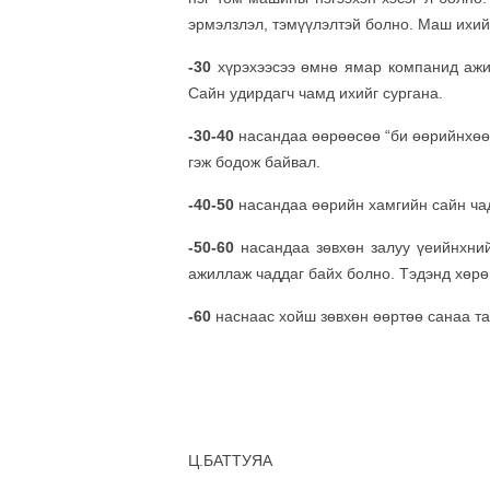
эрмэлзлэл, тэмүүлэлтэй болно. Маш ихий
-30
хүрэхээсээ өмнө ямар компанид ажил
Сайн удирдагч чамд ихийг сургана.
-30-40
насандаа өөрөөсөө “би өөрийнхөө 
гэж бодож байвал.
-40-50
насандаа өөрийн хамгийн сайн чад
-50-60
насандаа зөвхөн залуу үеийнхний
ажиллаж чаддаг байх болно. Тэдэнд хөрө
-60
наснаас хойш зөвхөн өөртөө санаа та
Ц.БАТТУЯА