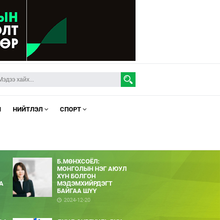
Л
НИЙТЛЭЛ
СПОРТ
Б.МӨНХСОЁЛ:
МОНГОЛЫН НЭГ АЮУЛ
ХҮН БОЛГОН
А
МЭДЭМХИЙРДЭГТ
БАЙГАА ШҮҮ
2024-12-20