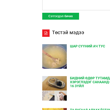
Төстэй мэдээ
ШАР СҮҮНИЙ АЧ ТУС
БИДНИЙ ӨДӨР ТУТАМД
ХЭРЭГЛЭДЭГ САНААНД
16 ЗҮЙЛ
ТА ЯАГААД АЛХАХ ЁСТО