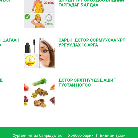
ГАРГАДАГ 5 АЛДАА
Н ЦАГААН
САРЫН ДОТОР СОРМУУСАА УРТ
А
УРГУУЛАХ 10 АРГА
Д
ДОТОР ЭРХТНҮҮДЭД АШИГ
ТУСТАЙ НОГОО
Сурталчилгаа байршуулах
|
Холбоо барих
|
Бидний тухай