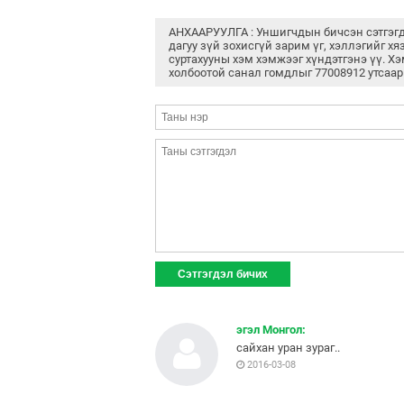
АНХААРУУЛГА : Уншигчдын бичсэн сэтгэг
дагуу зүй зохисгүй зарим үг, хэллэгийг хя
суртахууны хэм хэмжээг хүндэтгэнэ үү. Хэ
холбоотой санал гомдлыг 77008912 утсаар
эгэл Монгол:
сайхан уран зураг..
2016-03-08