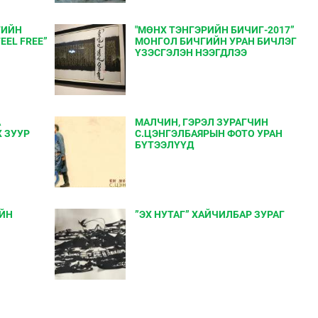
ГИЙН
"МӨНХ ТЭНГЭРИЙН БИЧИГ-2017”
EEL FREE”
МОНГОЛ БИЧГИЙН УРАН БИЧЛЭГ
ҮЗЭСГЭЛЭН НЭЭГДЛЭЭ
А
МАЛЧИН, ГЭРЭЛ ЗУРАГЧИН
 ЗУУР
С.ЦЭНГЭЛБАЯРЫН ФОТО УРАН
БҮТЭЭЛҮҮД
ИЙН
”ЭХ НУТАГ” ХАЙЧИЛБАР ЗУРАГ