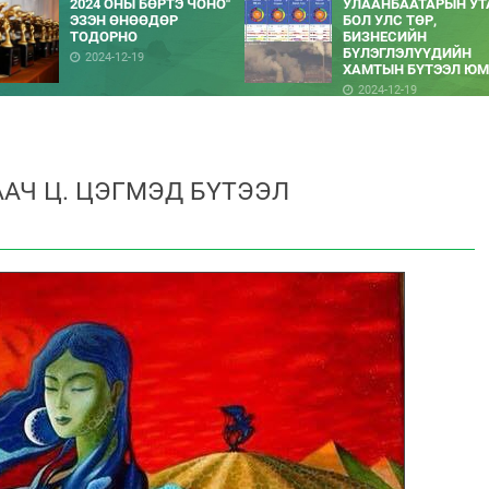
2024 ОНЫ БӨРТЭ ЧОНО"
УЛААНБААТАРЫН УТ
ЭЗЭН ӨНӨӨДӨР
БОЛ УЛС ТӨР,
ТОДОРНО
БИЗНЕСИЙН
БҮЛЭГЛЭЛҮҮДИЙН
2024-12-19
ХАМТЫН БҮТЭЭЛ ЮМ
2024-12-19
ААЧ Ц. ЦЭГМЭД БҮТЭЭЛ