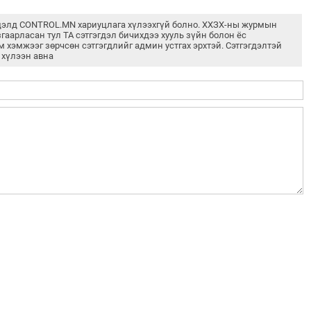
дэлд CONTROL.MN хариуцлага хүлээхгүй болно. ХХЗХ-ны журмын
згаарласан тул ТА сэтгэгдэл бичихдээ хууль зүйн болон ёс
м хэмжээг зөрчсөн сэтгэгдлийг админ устгах эрхтэй. Сэтгэгдэлтэй
 хүлээн авна