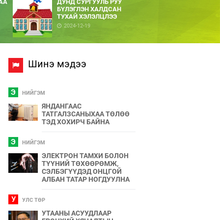
АА
ДУНД СУРГУУЛЬ РУУ
БҮЛЭГЛЭН ХАЛДСАН
ТУХАЙ ХЭЛЭЛЦЛЭЭ
2024-12-19
Шинэ мэдээ
Э
НИЙГЭМ
ЯНДАНГААС
ТАТГАЛЗСАНЫХАА ТӨЛӨӨ
ТЭД ХОХИРЧ БАЙНА
Э
НИЙГЭМ
ЭЛЕКТРОН ТАМХИ БОЛОН
ТҮҮНИЙ ТӨХӨӨРӨМЖ,
СЭЛБЭГҮҮДЭД ОНЦГОЙ
АЛБАН ТАТАР НОГДУУЛНА
У
УЛС ТӨР
УТААНЫ АСУУДЛААР