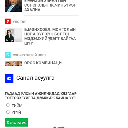
ЕРӨНХИЙ ХЯНАЛТЫН
СОНСГОЛЫГ Ж.ЧИНБҮРЭН
АХАЛНА
У
УЛС ТӨР
Б.МӨНХСОЁЛ: МОНГОЛЫН
НЭГ АЮУЛ ХҮН БОЛГОН
МЭДЭМХИЙРДЭГТ БАЙГАА
ШҮҮ
С
СОНИРХОЛТОЙ ПОСТ
ОРОС КОМБИНАЦИ
С
Санал асуулга
СПОРТ
2024 ОНЫ БӨРТЭ ЧОНО"
ЭЗЭН ӨНӨӨДӨР ТОДОРНО
ГАДААД УЛСЫН АЖИЛЧИДАД ХЯЗГААР
ТОГТООХГҮЙГ ТА ДЭМЖИЖ БАЙНА УУ?
У
УЛС ТӨР
ТИЙМ
УЛААНБААТАРЫН УТАА БОЛ
ҮГҮЙ
УЛС ТӨР, БИЗНЕСИЙН
БҮЛЭГЛЭЛҮҮДИЙН
Санал өгөх
ХАМТЫН БҮТЭЭЛ ЮМ
ТИЙМ