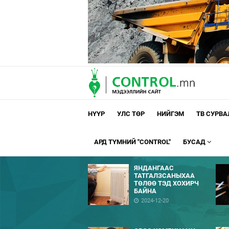
НҮҮР
УЛС ТӨР
НИЙГЭМ
ТВ СУРВ
АРД ТҮМНИЙ "CONTROL"
БУСАД
ЯНДАНГААС
ТАТГАЛЗСАНЫХАА
ТӨЛӨӨ ТЭД ХОХИРЧ
БАЙНА
2024-12-20