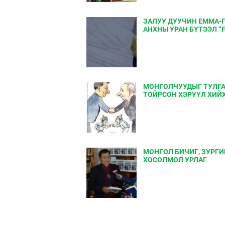
ЗАЛУУ ДУУЧИН EMMA-
АНХНЫ УРАН БҮТЭЭЛ “F
МОНГОЛЧУУДЫГ ТУЛГ
ТОЙРСОН ХЭРҮҮЛ ХИЙХ
МОНГОЛ БИЧИГ, ЗУРГ
ХОСОЛМОЛ УРЛАГ