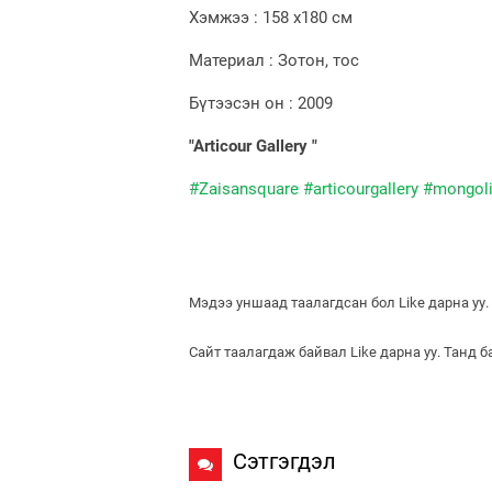
Хэмжээ : 158 х180 см
Материал : Зотон, тос
Бүтээсэн он : 2009
"Articour Gallery "
#‎Zaisansquare
‪#‎articourgallery
‪#‎mongol
Мэдээ уншаад таалагдсан бол Like дарна уу.
Сайт таалагдаж байвал Like дарна уу. Танд 
Сэтгэгдэл