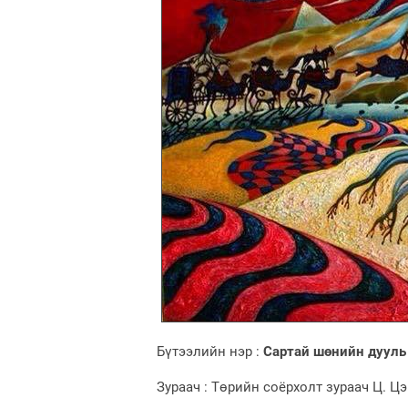
Бүтээлийн нэр :
Сартай
шөнийн
дууль
Зураач : Төрийн соёрхолт зураач Ц. Ц