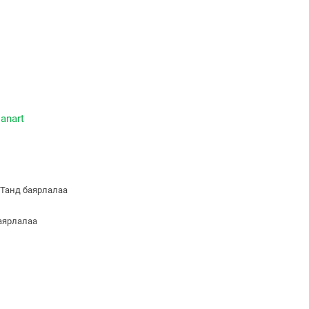
ianart
 Танд баярлалаа
баярлалаа