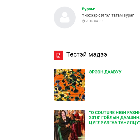
Бурам:
Үнэхээр сэтгэл татам зураг
2016-04-19
Төстэй мэдээ
ЭРЭЭН ДААВУУ
“O COUTURE HIGH FASH
2018" ГОЁЛЫН ДААШИ
ЦУГЛУУЛГАА ТАНИЛЦУ