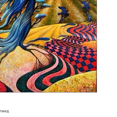
эгмид