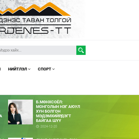
Л
НИЙТЛЭЛ
СПОРТ
Б.МӨНХСОЁЛ:
МОНГОЛЫН НЭГ АЮУЛ
ХҮН БОЛГОН
А
МЭДЭМХИЙРДЭГТ
БАЙГАА ШҮҮ
2024-12-20