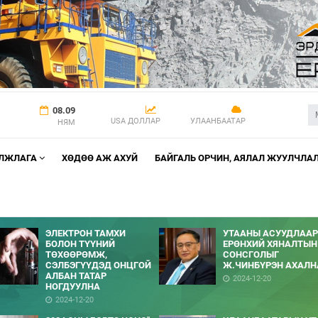
08.09
USA ДОЛЛАР
УЛААНБААТАР
НЯМ
АЛЖЛАГА
ХӨДӨӨ АЖ АХУЙ
БАЙГАЛЬ ОРЧИН, АЯЛАЛ ЖУУЛЧЛА
ЭЛЕКТРОН ТАМХИ
УТААНЫ АСУУДЛААР
БОЛОН ТҮҮНИЙ
ЕРӨНХИЙ ХЯНАЛТЫН
ТӨХӨӨРӨМЖ,
СОНСГОЛЫГ
СЭЛБЭГҮҮДЭД ОНЦГОЙ
Ж.ЧИНБҮРЭН АХАЛН
АЛБАН ТАТАР
2024-12-20
НОГДУУЛНА
2024-12-20