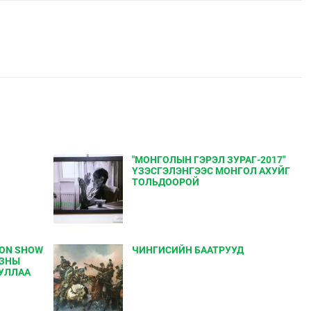
"МОНГОЛЫН ГЭРЭЛ ЗУРАГ-2017"
ҮЗЭСГЭЛЭНГЭЭС МОНГОЛ АХУЙГ
ТОЛЬДООРОЙ
ION SHOW
ЧИНГИСИЙН БААТРУУД
НЗНЫ
УЛЛАА