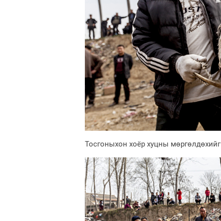
Тосгоныхон хоёр хуцны мөргөлдөхийг 