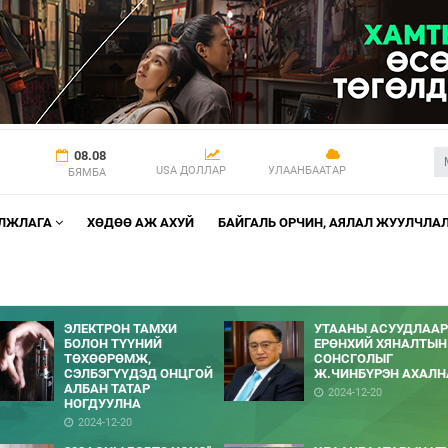
08.08
USA ДОЛЛАР
УЛААНБААТАР
БЯМБА
АЛЖЛАГА
ХӨДӨӨ АЖ АХУЙ
БАЙГАЛЬ ОРЧИН, АЯЛАЛ ЖУУЛЧЛА
ЭЛЕКТРОН ТАМХИ
УТААНЫ АСУУДЛААР
БОЛОН ТҮҮНИЙ
ЕРӨНХИЙ ХЯНАЛТЫН
ТӨХӨӨРӨМЖ,
СОНСГОЛЫГ
СЭЛБЭГҮҮДЭД ОНЦГОЙ
Ж.ЧИНБҮРЭН АХАЛН
АЛБАН ТАТАР
2024-12-20
НОГДУУЛНА
2024-12-20