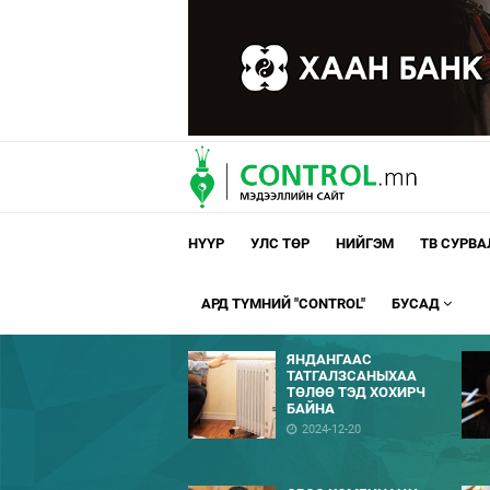
НҮҮР
УЛС ТӨР
НИЙГЭМ
ТВ СУРВ
АРД ТҮМНИЙ "CONTROL"
БУСАД
ЯНДАНГААС
ТАТГАЛЗСАНЫХАА
ТӨЛӨӨ ТЭД ХОХИРЧ
БАЙНА
2024-12-20