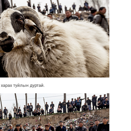
харах туйлын дуртай.