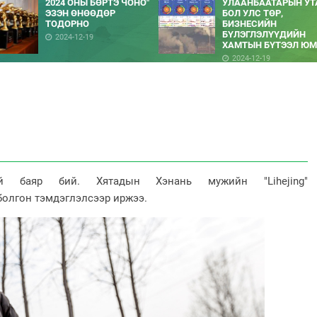
2024 ОНЫ БӨРТЭ ЧОНО"
УЛААНБААТАРЫН УТ
ЭЗЭН ӨНӨӨДӨР
БОЛ УЛС ТӨР,
ТОДОРНО
БИЗНЕСИЙН
БҮЛЭГЛЭЛҮҮДИЙН
2024-12-19
ХАМТЫН БҮТЭЭЛ ЮМ
2024-12-19
ай баяр бий. Хятадын Хэнань мужийн "Lihejing"
болгон тэмдэглэлсээр иржээ.