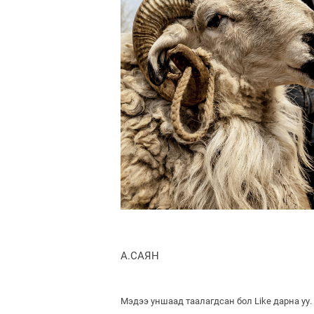
А.САЯН
Мэдээ уншаад таалагдсан бол Like дарна уу.