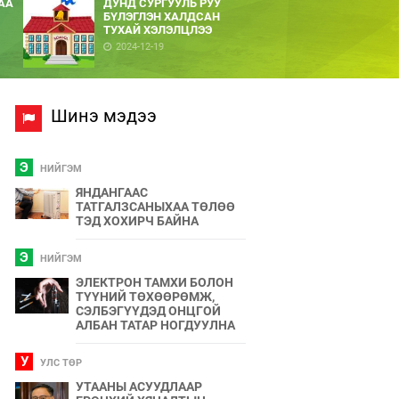
АА
ДУНД СУРГУУЛЬ РУУ
БҮЛЭГЛЭН ХАЛДСАН
ТУХАЙ ХЭЛЭЛЦЛЭЭ
2024-12-19
Шинэ мэдээ
Э
НИЙГЭМ
ЯНДАНГААС
ТАТГАЛЗСАНЫХАА ТӨЛӨӨ
ТЭД ХОХИРЧ БАЙНА
Э
НИЙГЭМ
ЭЛЕКТРОН ТАМХИ БОЛОН
ТҮҮНИЙ ТӨХӨӨРӨМЖ,
СЭЛБЭГҮҮДЭД ОНЦГОЙ
АЛБАН ТАТАР НОГДУУЛНА
У
УЛС ТӨР
УТААНЫ АСУУДЛААР