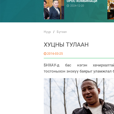
ОРОС КОМБИНАЦИ
2024-12-20
Нүүр
/
Бүтээл
ХУЦНЫ ТУЛААН
2016-03-25
БНХАУ-д бас нэгэн хачирхалт
тосгоныхон энэхүү баярыг уламжлал 