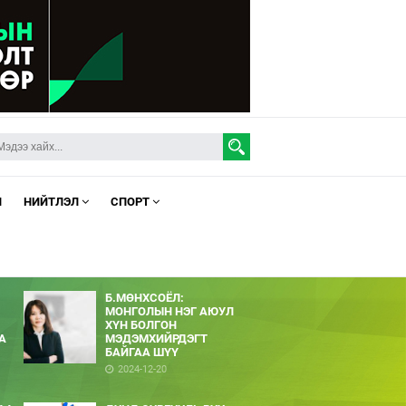
Л
НИЙТЛЭЛ
СПОРТ
Б.МӨНХСОЁЛ:
МОНГОЛЫН НЭГ АЮУЛ
ХҮН БОЛГОН
А
МЭДЭМХИЙРДЭГТ
БАЙГАА ШҮҮ
2024-12-20