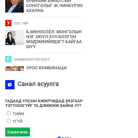
ЕРӨНХИЙ ХЯНАЛТЫН
СОНСГОЛЫГ Ж.ЧИНБҮРЭН
АХАЛНА
У
УЛС ТӨР
Б.МӨНХСОЁЛ: МОНГОЛЫН
НЭГ АЮУЛ ХҮН БОЛГОН
МЭДЭМХИЙРДЭГТ БАЙГАА
ШҮҮ
С
СОНИРХОЛТОЙ ПОСТ
ОРОС КОМБИНАЦИ
С
Санал асуулга
СПОРТ
2024 ОНЫ БӨРТЭ ЧОНО"
ЭЗЭН ӨНӨӨДӨР ТОДОРНО
ГАДААД УЛСЫН АЖИЛЧИДАД ХЯЗГААР
ТОГТООХГҮЙГ ТА ДЭМЖИЖ БАЙНА УУ?
У
УЛС ТӨР
ТИЙМ
УЛААНБААТАРЫН УТАА БОЛ
ҮГҮЙ
УЛС ТӨР, БИЗНЕСИЙН
БҮЛЭГЛЭЛҮҮДИЙН
Санал өгөх
ХАМТЫН БҮТЭЭЛ ЮМ
ТИЙМ