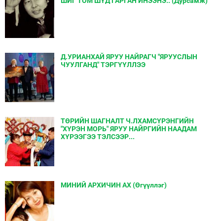
ШИГ ТОМ ШҮД ГАРГАН ИНЭЭНЭ.. (Дурсамж)
Д.УРИАНХАЙ ЯРУУ НАЙРАГЧ "ЯРУУСЛЫН
ЧУУЛГАНД" ТЭРГҮҮЛЛЭЭ
ТӨРИЙН ШАГНАЛТ Ч.ЛХАМСҮРЭНГИЙН
"ХҮРЭН МОРЬ" ЯРУУ НАЙРГИЙН НААДАМ
ХҮРЭЭГЭЭ ТЭЛСЭЭР...
МИНИЙ АРХИЧИН АХ (Өгүүллэг)