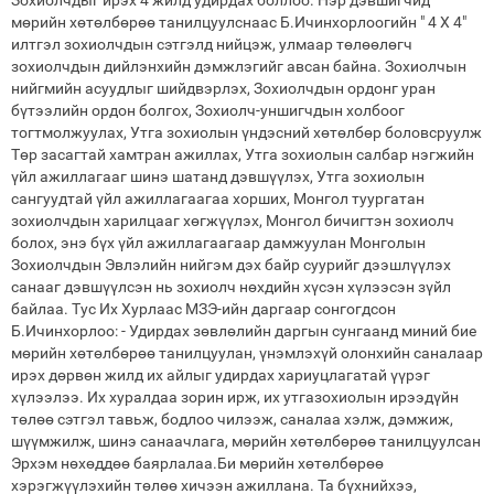
Зохиолчдыг ирэх 4 жилд удирдах боллоо. Нэр дэвшигчид
мөрийн хөтөлбөрөө танилцуулснаас Б.Ичинхорлоогийн " 4 Х 4"
илтгэл зохиолчдын сэтгэлд нийцэж, улмаар төлөөлөгч
зохиолчдын дийлэнхийн дэмжлэгийг авсан байна. Зохиолчын
нийгмийн асуудлыг шийдвэрлэх, Зохиолчдын ордонг уран
бүтээлийн ордон болгох, Зохиолч-уншигчдын холбоог
тогтмолжуулах, Утга зохиолын үндэсний хөтөлбөр боловсруулж
Төр засагтай хамтран ажиллах, Утга зохиолын салбар нэгжийн
үйл ажиллагааг шинэ шатанд дэвшүүлэх, Утга зохиолын
сангуудтай үйл ажиллагаагаа хорших, Монгол туургатан
зохиолчдын харилцааг хөгжүүлэх, Монгол бичигтэн зохиолч
болох, энэ бүх үйл ажиллагаагаар дамжуулан Монголын
Зохиолчдын Эвлэлийн нийгэм дэх байр суурийг дээшлүүлэх
санааг дэвшүүлсэн нь зохиолч нөхдийн хүсэн хүлээсэн зүйл
байлаа. Тус Их Хурлаас МЗЭ-ийн даргаар сонгогдсон
Б.Ичинхорлоо: - Удирдах зөвлөлийн даргын сунгаанд миний бие
мөрийн хөтөлбөрөө танилцуулан, үнэмлэхүй олонхийн саналаар
ирэх дөрвөн жилд их айлыг удирдах хариуцлагатай үүрэг
хүлээлээ. Их хуралдаа зорин ирж, их утгазохиолын ирээдүйн
төлөө сэтгэл тавьж, бодлоо чилээж, саналаа хэлж, дэмжиж,
шүүмжилж, шинэ санаачлага, мөрийн хөтөлбөрөө танилцуулсан
Эрхэм нөхөддөө баярлалаа.Би мөрийн хөтөлбөрөө
хэрэгжүүлэхийн төлөө хичээн ажиллана. Та бүхнийхээ,