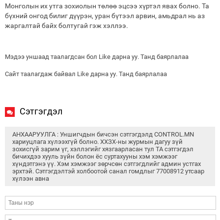
Монголын их утга зохиолын төлөө эцсээ хүртэл явах болно. Та
бүхний онгод билиг дүүрэн, уран бүтээл арвин, амьдрал нь аз
жаргалтай байх болтугай гэж хэллээ.
Мэдээ уншаад таалагдсан бол Like дарна уу. Танд баярлалаа
Сайт таалагдаж байвал Like дарна уу. Танд баярлалаа
Сэтгэгдэл
АНХААРУУЛГА : Уншигчдын бичсэн сэтгэгдэлд CONTROL.MN
хариуцлага хүлээхгүй болно. ХХЗХ-ны журмын дагуу зүй
зохисгүй зарим үг, хэллэгийг хязгаарласан тул ТА сэтгэгдэл
бичихдээ хууль зүйн болон ёс суртахууны хэм хэмжээг
хүндэтгэнэ үү. Хэм хэмжээг зөрчсөн сэтгэгдлийг админ устгах
эрхтэй. Сэтгэгдэлтэй холбоотой санал гомдлыг 77008912 утсаар
хүлээн авна