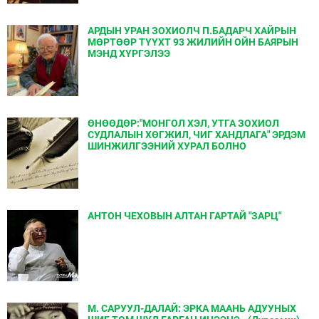
АРДЫН УРАН ЗОХИОЛЧ П.БАДАРЧ ХАЙРЫН
МӨРТӨӨР ТҮҮХТ 93 ЖИЛИЙН ОЙН БАЯРЫН
МЭНД ХҮРГЭЛЭЭ
ӨНӨӨДӨР:"МОНГОЛ ХЭЛ, УТГА ЗОХИОЛ
СУДЛАЛЫН ХӨГЖИЛ, ЧИГ ХАНДЛАГА" ЭРДЭМ
ШИНЖИЛГЭЭНИЙ ХУРАЛ БОЛНО
АНТОН ЧЕХОВЫН АЛТАН ГАРТАЙ "ЗАРЦ"
М. САРУУЛ-ДАЛАЙ: ЭРКА МААНЬ АДУУНЫХ