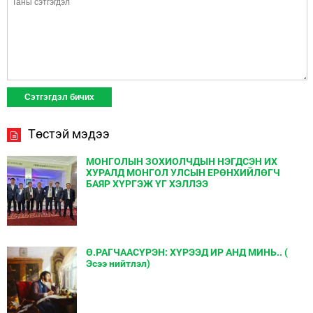
Төстэй мэдээ
МОНГОЛЫН ЗОХИОЛЧДЫН НЭГДСЭН ИХ
ХУРАЛД МОНГОЛ УЛСЫН ЕРӨНХИЙЛӨГЧ
БАЯР ХҮРГЭЖ ҮГ ХЭЛЛЭЭ
Ө.РАГЧААСҮРЭН: ХҮРЭЭД ИР АНД МИНЬ.. (
Эсээ нийтлэл)