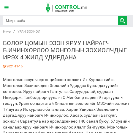
Нүүр
/
УРАН ЗОХИОЛ
БОЛОР ЦОМЫН ЭЗЭН ЯРУУ НАЙРАГЧ
Б.ИЧИНХОРЛОО МОНГОЛЫН ЗОХИОЛЧДЫГ
ИРЭХ 4 ЖИЛД УДИРДАНА
2021-11-15
Монголын оюуны ертөнцийнхөн ээлжит Их Хурлаа хийж,
Монголын Зохиолчдын Эвлэлийн Удирдах бүрэлдэхүүнийг
сонголоо. Яруу найрагч Гантулга, Саруулдалай, судлаач
Нямдорж, Ганболд, орчуулагч О.Чинбаяр нарын 9 тэргүүлэгч
гишүүн, Урангоо даргатай Хяналтын зөвлөлийг МЗЭ-ийн ээлжит
17 дугаар Их хурлаас баталлаа. Харин Удирдах Зөвлөлийн
даргад яруу найрагч Ичинхорлоо, Хасар, судлаач Батхуяг,
зохиолч Сарантуяа нар өрсөлдсөнөөс 140 санал буюу, 57 хувийн
саналаар яруу найрагч Ичинхорлоо ялалт байгуулж, Монголын