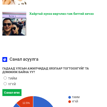
Хайртай хүнээ өөрчлөх гэж битгий хичээ
Санал асуулга
ГАДААД УЛСЫН АЖИЛЧИДАД ХЯЗГААР ТОГТООХГҮЙГ ТА
ДЭМЖИЖ БАЙНА УУ?
ТИЙМ
ҮГҮЙ
Санал өгөх
ТИЙМ
ҮГҮЙ
12.5%